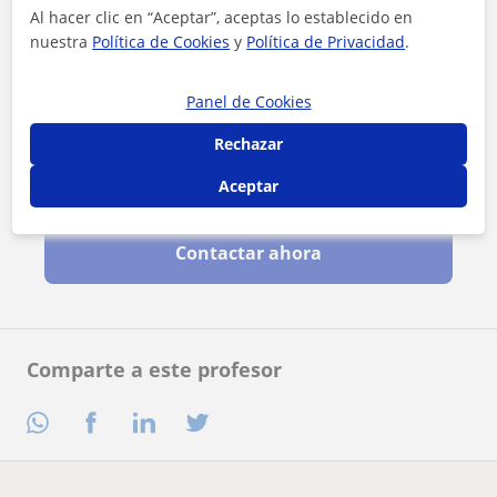
Al hacer clic en “Aceptar”, aceptas lo establecido en
nuestra
Política de Cookies
y
Política de Privacidad
.
Panel de Cookies
Rechazar
Aceptar
Al hacer clic, aceptas nuestro
aviso legal
y de
privacidad
Contactar ahora
Comparte a este profesor