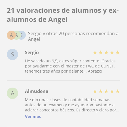
21 valoraciones de alumnos y ex-
alumnos de Angel
Sergio y otras 20 personas recomiendan a
A
A
S
Angel
★
★
★
★
★
Sergio
S
He sacado un 9,5, estoy súper contento. Gracias
por ayudarme con el master de PwC de CUNEF.
tenemos tres años por delante... Abrazo!
★
★
★
★
★
Almudena
A
Me dio unas clases de contabilidad semanas
antes de un examen y me ayudaron bastante a
aclarar conceptos básicos. Es directo y claro por
lo que sus explicaciones son fáciles de entender.
Ver más
Finalmente aprobé el examen. Gracias.