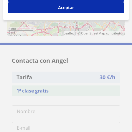
Aceptar
5 km
3 mi
Leaflet
| ©
OpenStreetMap
contributors
Contacta con Angel
Tarifa
30
€/h
1ª clase gratis