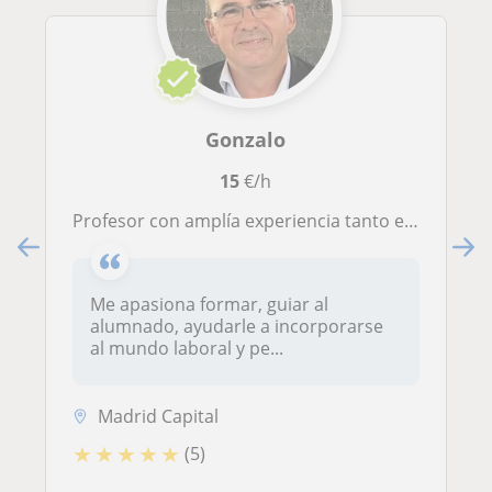
Gonzalo
15
€/h
Profesor con amplía experiencia tanto en el ámbito de la educación, como en el profesional, con una carrera en el ámbito administrativo financiero de unos 20 años.
Me apasiona formar, guiar al
alumnado, ayudarle a incorporarse
al mundo laboral y pe...
Madrid Capital
★
★
★
★
★
(5)