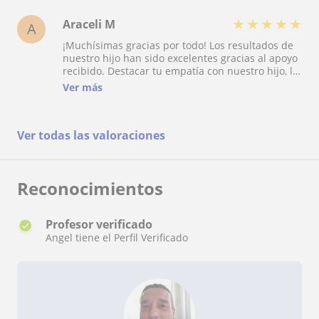
★
★
★
★
★
Araceli M
A
¡Muchísimas gracias por todo! Los resultados de
nuestro hijo han sido excelentes gracias al apoyo
recibido. Destacar tu empatía con nuestro hijo, la
claridad de tus explicaciones y la gestión del
Ver más
tiempo para conseguir tan excelentes resultados.
Super agradecidos…
Ver todas las valoraciones
Reconocimientos
Profesor verificado
Angel tiene el Perfil Verificado