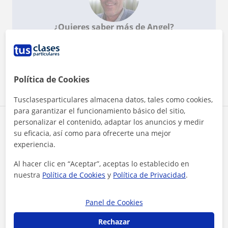
¿Quieres saber más de Angel?
Datos verificados
★
★
★
★
★
21 valoraciones
Ver perfil
Política de Cookies
Tusclasesparticulares almacena datos, tales como cookies,
para garantizar el funcionamiento básico del sitio,
personalizar el contenido, adaptar los anuncios y medir
Zona de Angel
su eficacia, así como para ofrecerte una mejor
experiencia.
Localidades a las que se desplaza para dar clase
Al hacer clic en “Aceptar”, aceptas lo establecido en
Madrid (Ciudad)
nuestra
Política de Cookies
y
Política de Privacidad
.
+
−
Panel de Cookies
Rechazar