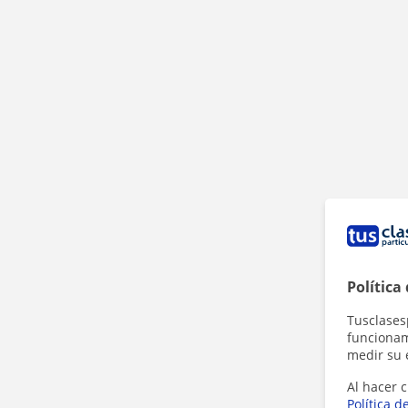
Política
Tusclases
funcionami
medir su 
Al hacer c
Política d