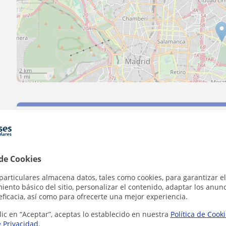
2 km
1 mi
Contacta con Isabel
 de Cookies
Tarifa
6
€/h
particulares almacena datos, tales como cookies, para garantizar el
ento básico del sitio, personalizar el contenido, adaptar los anunc
eficacia, así como para ofrecerte una mejor experiencia.
lic en “Aceptar”, aceptas lo establecido en nuestra
Política de Cook
e Privacidad
.