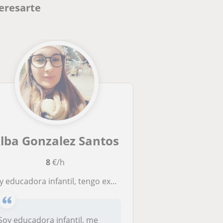
eresarte
lba Gonzalez Santos
8
€/h
a infantil, tengo experiencia dando clases de español a niños extranjeros ya que he estado trabajando en una asociación para niños con necesidades educativas especiales, y que poseo el título de técnico de alumnos con necesidades educativas, d
Soy educadora infantil, me