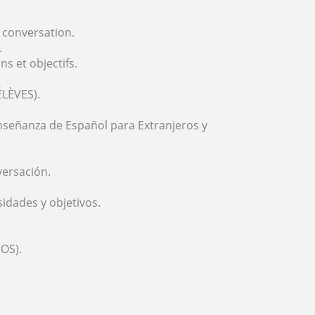
 conversation.
.
s et objectifs.
LÈVES).
enseñanza de Español para Extranjeros y
versación.
idades y objetivos.
OS).