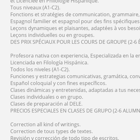
et Licenciée en Philologie Hispanique.
Tous niveaux (A1-C2).
Fonctions et stratégies de communication, grammaire,
Espagnol familier et espagnol pour des fins spécifiques
Leçons dynamiques et plaisantes, adaptées à vos besoin
Leçons individuelles ou en groupes.
DES PRIX SPÉCIAUX POUR LES COURS DE GROUPE (2-6 É
Profesora nativa con experiencia, Especializada en la 
Licenciada en Filología Hispánica.
Todos los niveles (A1-C2).
Funciones y estrategias comunicativas, gramática, con
Español coloquial y con fines específicos.
Clases dinámicas y entretenidas, adaptadas a tus neces
Clases individuales o en grupo.
Clases de preparación al DELE.
PRECIOS ESPECIALES EN CLASES DE GRUPO (2-6 ALUMN
Correction all kind of writings.
Correction de tous types de textes.
Revisión y corrección de todo tipo de escritos.