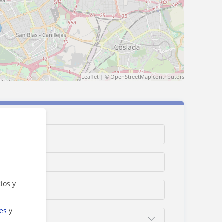
Leaflet
| ©
OpenStreetMap
contributors
ios y
ies
y