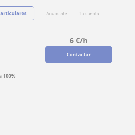
particulares
Anúnciate
Tu cuenta
6
€
/h
Contactar
ta
100%