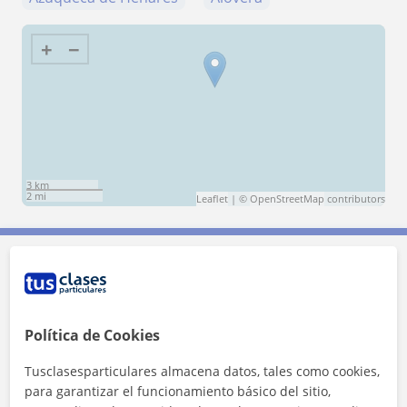
+
−
3 km
2 mi
Leaflet
| ©
OpenStreetMap
contributors
Contacta con Emma
Tarifa
12
€/h
Política de Cookies
Tusclasesparticulares almacena datos, tales como cookies,
1ª clase gratis
para garantizar el funcionamiento básico del sitio,