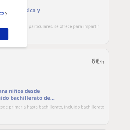
aticas, Física y
ies
y
dando clases particulares, se ofrece para impartir
6
€
/h
ara niños desde
uido bachillerato de
de primaria hasta bachillerato, incluido bachillerato