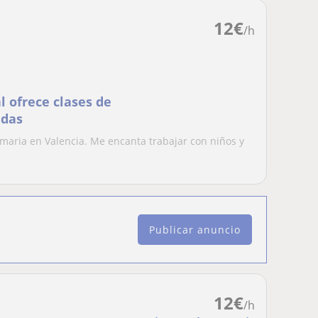
12
€
/h
l ofrece clases de
adas
imaria en Valencia. Me encanta trabajar con niños y
Publicar anuncio
12
€
/h