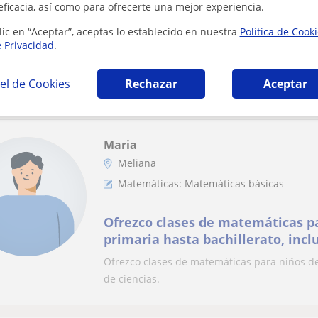
eficacia, así como para ofrecerte una mejor experiencia.
Repaso ESO y Bachillerato. Matem
lic en “Aceptar”, aceptas lo establecido en nuestra
Política de Cook
Química, Inglés y Lengua
e Privacidad
.
Ingeniero de caminos con amplia experiencia 
clases particulares de matemáticas, física,...
el de Cookies
Rechazar
Aceptar
Maria
Meliana
Matemáticas: Matemáticas básicas
Ofrezco clases de matemáticas p
primaria hasta bachillerato, incl
ciencias
Ofrezco clases de matemáticas para niños des
de ciencias.