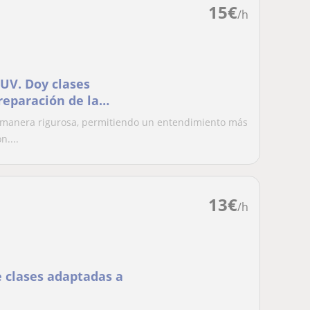
15
€
/h
UV. Doy clases
preparación de la
 manera rigurosa, permitiendo un entendimiento más
n....
13
€
/h
e clases adaptadas a