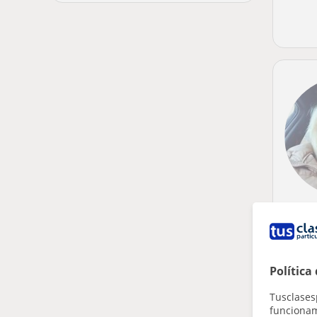
Política
Tusclases
funcionami