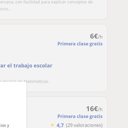
ercana, con facilidad para explicar conceptos de
zco...
6
€
/h
Primera clase gratis
ar el trabajo escolar
jo escolar en Matemáticas.
16
€
/h
Primera clase gratis
★
4,7
(29 valoraciones)
ios y