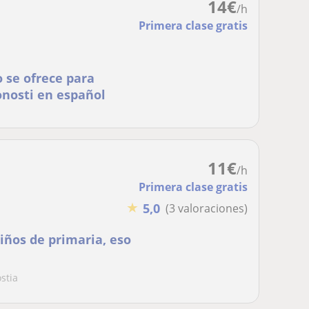
14
€
/h
Primera clase gratis
 se ofrece para
onosti en español
11
€
/h
Primera clase gratis
★
5,0
(3 valoraciones)
iños de primaria, eso
stia