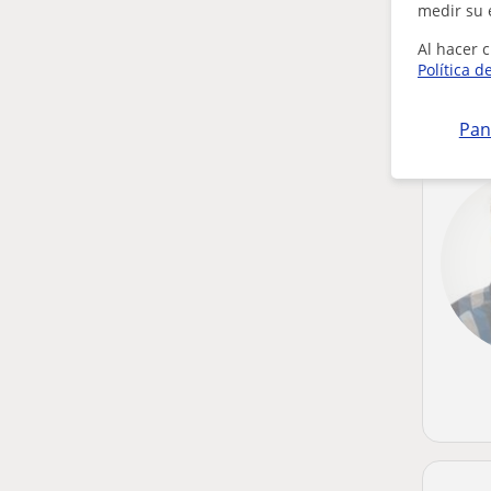
medir su 
Al hacer c
Política d
Pan