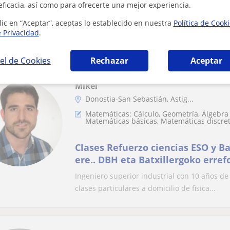
eficacia, así como para ofrecerte una mejor experiencia.
Profesora de matemáticas impar
de hasta 2º bachillerato
lic en “Aceptar”, aceptas lo establecido en nuestra
Política de Cook
e Privacidad
.
Profesora de matemáticas imparte clases de 
el de Cookies
Rechazar
Aceptar
Mikel
Donostia-San Sebastián, Astig...
Matemáticas: Cálculo, Geometría, Álgebra 
Matemáticas básicas, Matemáticas discre
Clases Refuerzo ciencias ESO y Ba
ere.. DBH eta Batxillergoko erref
Ingeniero superior industrial con 10 años de
clases particulares a domicilio de fisica...