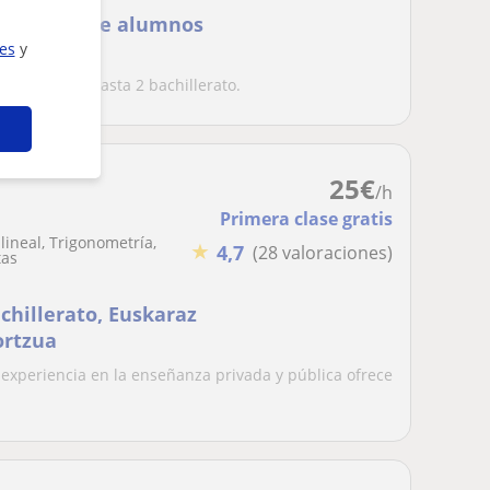
te clases de alumnos
ies
y
alumnos de hasta 2 bachillerato.
25
€
/h
Primera clase gratis
lineal, Trigonometría,
★
4,7
(28 valoraciones)
tas
chillerato, Euskaraz
ortzua
 experiencia en la enseñanza privada y pública ofrece