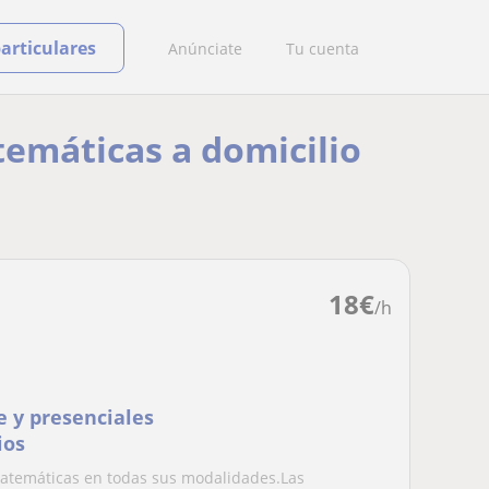
particulares
Anúnciate
Tu cuenta
temáticas a domicilio
18
€
/h
 y presenciales
ios
matemáticas en todas sus modalidades.Las