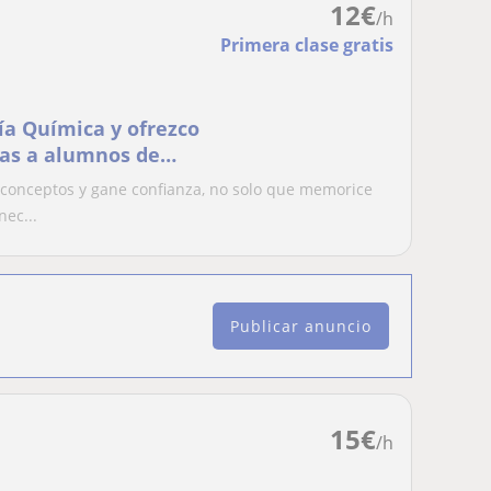
12
€
/h
Primera clase gratis
ía Química y ofrezco
cas a alumnos de
 conceptos y gane confianza, no solo que memorice
nec...
Publicar anuncio
15
€
/h