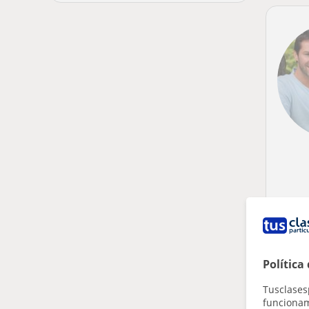
Política
Tusclases
funcionami