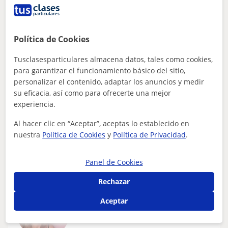
Santander, El Astillero, Mari...
Música
Política de Cookies
Joven pianista autodidacta de 25 años con
Tusclasesparticulares almacena datos, tales como cookies,
ganas y gusto por la música con 9 años de
para garantizar el funcionamiento básico del sitio,
experiencia tocando el piano
Llevo tocando el piano desde pequeño me encanta, mi
personalizar el contenido, adaptar los anuncios y medir
método de enseñanza sería de un modo divertido y no
su eficacia, así como para ofrecerte una mejor
sería aburrido. Te enseñare solfeo...
experiencia.
Al hacer clic en “Aceptar”, aceptas lo establecido en
nuestra
Política de Cookies
y
Política de Privacidad
.
ver más
Contactar
Panel de Cookies
Rechazar
Rebeca
Aceptar
15
€
/h
1ª clase gratis