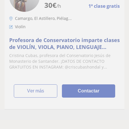
30
€
/h
1ª clase gratis
Camargo, El Astillero, Piélag...
Violín
Profesora de Conservatorio imparte clases
de VIOLÍN, VIOLA, PIANO, LENGUAJE
MÚSICA, ARMONÍA Y ANÁLISIS , gran
Cristina Cubas, profesora del Conservatorio Jesús de
experiencia docente!
Monasterio de Santander. ¡DATOS DE CONTACTO
GRATUITOS EN INSTAGRAM: @criscubashondal y...
ver más
Contactar