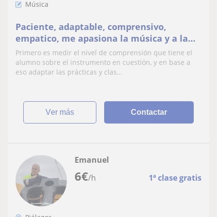
Música
Paciente, adaptable, comprensivo,
empatico, me apasiona la música y a la
par del alumno me gusta transmitir
Primero es medir el nivel de comprensión que tiene el
conocimientos en varias areas
alumno sobre el instrumento en cuestión, y en base a
eso adaptar las prácticas y clas...
ver más
Contactar
Emanuel
6
€
/h
1ª clase gratis