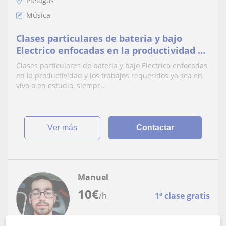
Piélagos
Música
Clases particulares de bateria y bajo
Electrico enfocadas en la productividad y
los trabajos requeridos ya sea en vivo o
Clases particulares de bateria y bajo Electrico enfocadas
en estudio, siempre haciéndolas amenas
en la productividad y los trabajos requeridos ya sea en
priorizando los gustos y preferencias del
vivo o en estudio, siempr...
alumno, pensamos que tocar un
instrumento puede ser d
ver más
Contactar
Manuel
10
€
/h
1ª clase gratis