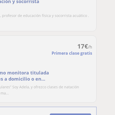
 profesor de educación física y socorrista acuático .
17
€
/h
Primera clase gratis
omo monitora titulada
s a domicilio o en
as a todos los
lares” Soy Adela, y ofrezco clases de natación
perfeccionamiento
 ma...
 terapéutico).Te gar