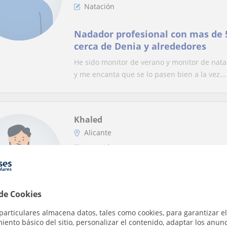
Natación
Nadador profesional con mas de 
cerca de Denia y alrededores
He sido monitor de verano y monitor de nata
y me encanta que se lo pasen bien a la vez...
Khaled
Alicante
Natación
Instructor de natación en Alicant
Clases para niños y adultos, adap
 de Cookies
objetivo
Tengo experiencia en natación y adapto las c
particulares almacena datos, tales como cookies, para garantizar el
respiración, flotación, coordinación y difere...
ento básico del sitio, personalizar el contenido, adaptar los anunc