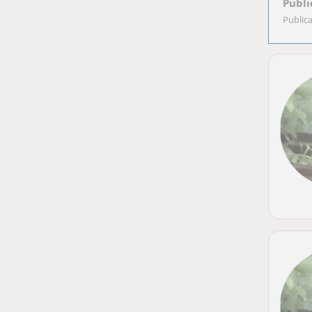
Publi
Public