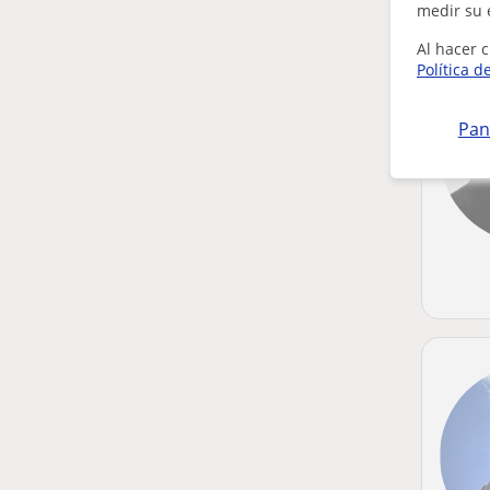
medir su 
Al hacer c
Política d
Pan