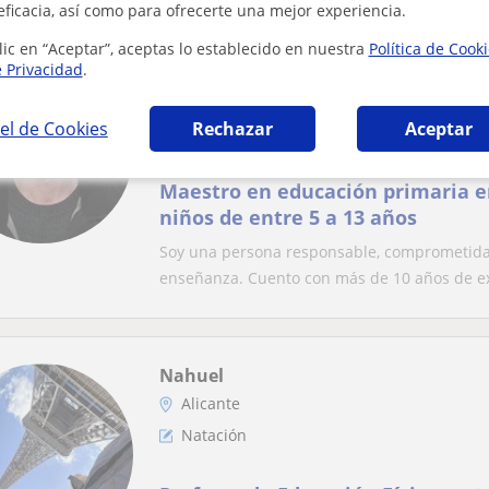
eficacia, así como para ofrecerte una mejor experiencia.
lic en “Aceptar”, aceptas lo establecido en nuestra
Política de Cook
e Privacidad
.
Jibril
Alicante
el de Cookies
Rechazar
Aceptar
Natación
Maestro en educación primaria en prácti
niños de entre 5 a 13 años
Soy una persona responsable, comprometida 
enseñanza. Cuento con más de 10 años de ex
Nahuel
Alicante
Natación