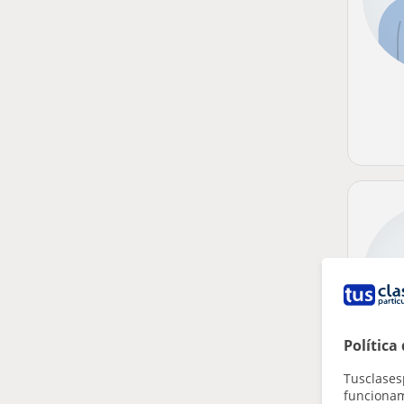
Política
Tusclases
funcionami