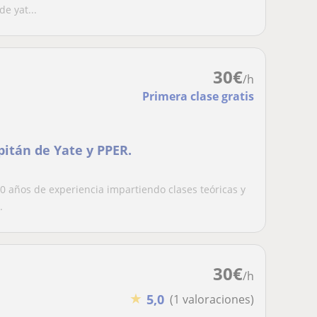
e yat...
30
€
/h
Primera clase gratis
pitán de Yate y PPER.
 años de experiencia impartiendo clases teóricas y
.
30
€
/h
★
5,0
(1 valoraciones)