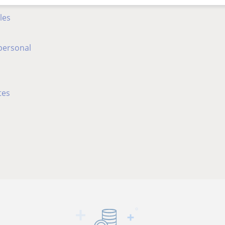
les
personal
tes