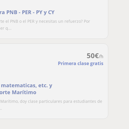
ra PNB - PER - PY y CY
e el PNB o el PER y necesitas un refuerzo? Por
r q...
50
€
/h
Primera clase gratis
, matematicas, etc. y
porte Marítimo
arítimo, doy clase particulares para estudiantes de
..