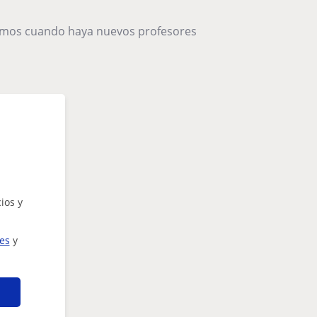
remos cuando haya nuevos profesores
ios y
ies
y