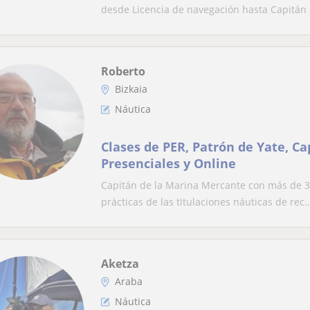
desde Licencia de navegación hasta Capitán d
Roberto
Bizkaia
Náutica
Clases de PER, Patrón de Yate, Ca
Presenciales y Online
Capitán de la Marina Mercante con más de 30
prácticas de las titulaciones náuticas de rec..
Aketza
Araba
Náutica