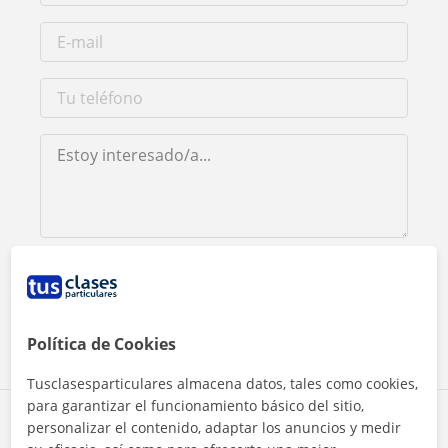
Al hacer clic, aceptas nuestro
aviso legal
y de
privacidad
Contactar ahora
Política de Cookies
Tusclasesparticulares almacena datos, tales como cookies,
para garantizar el funcionamiento básico del sitio,
Comparte a este profesor
personalizar el contenido, adaptar los anuncios y medir