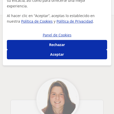
su eficacia, así como para ofrecerte una mejor
experiencia.
Al hacer clic en “Aceptar”, aceptas lo establecido en
nuestra
Política de Cookies
y
Política de Privacidad
.
¿Hay algún error en este perfil?
Cuéntanos
Panel de Cookies
Tus clases particulares
A domicilio
Naturales
Navarra
estudiante universitario ofrece clases particulares para cua...
Rechazar
Otros profesores de Naturales en
Aceptar
Pamplona - Iruña que pueden interesarte