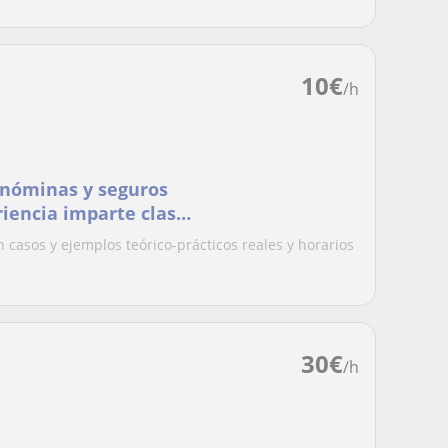
10
€
/h
 nóminas y seguros
riencia imparte clases
casos y ejemplos teórico-prácticos reales y horarios
30
€
/h