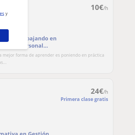
10
€
/h
ies
y
iencia trabajando en
tión de personal
la mejor forma de aprender es poniendo en práctica
s...
24
€
/h
Primera clase gratis
rmativa en Gestión