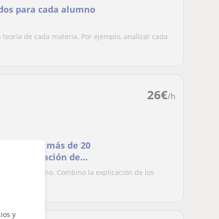
ados para cada alumno
 teoría de cada materia. Por ejemplo, analizar cada
26
€
/h
rsonas con más de 20
 administración de
s de cada alumno. Combino la explicación de los
ic...
ios y