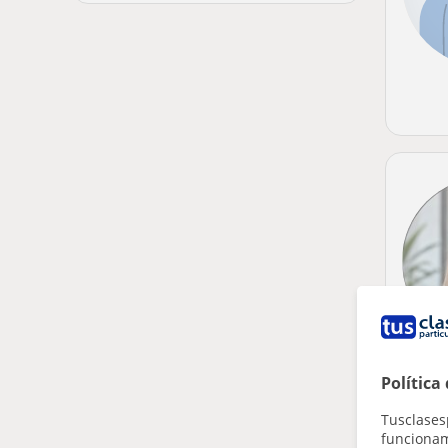
Política
Tusclases
funcionami