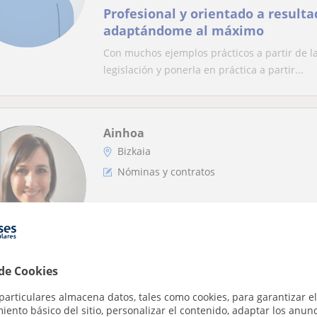
Profesional y orientado a result
adaptándome al máximo
Con muchos ejemplos prácticos a partir de la
legislación y ponerla en práctica a partir...
Ainhoa
Bizkaia
Nóminas y contratos
Soy profesional de Gestión de Pe
años de experiencia en gestión y
personal.
Mis clases se adaptan al nivel y los objetivo
conceptos teóricos con numerosos casos práct
 de Cookies
particulares almacena datos, tales como cookies, para garantizar el
ento básico del sitio, personalizar el contenido, adaptar los anunc