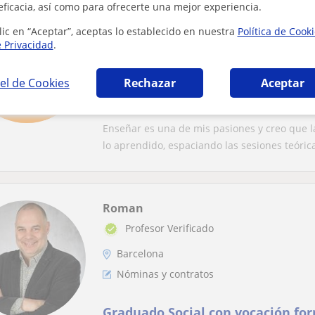
eficacia, así como para ofrecerte una mejor experiencia.
Noelia
Asturias
lic en “Aceptar”, aceptas lo establecido en nuestra
Política de Cook
e Privacidad
.
Nóminas y contratos
el de Cookies
Rechazar
Aceptar
Profesora con más de 10 de exper
empresa y asesoría haciendo ges
(contratos, nominas, seguros)
Enseñar es una de mis pasiones y creo que 
lo aprendido, espaciando las sesiones teórica
Roman
Profesor Verificado
Barcelona
Nóminas y contratos
Graduado Social con vocación fo