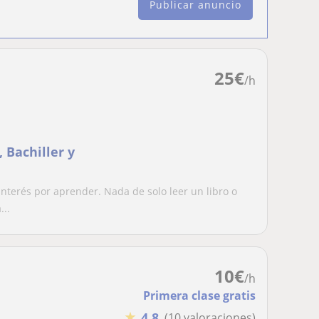
Publicar anuncio
25
€
/h
 Bachiller y
interés por aprender. Nada de solo leer un libro o
...
10
€
/h
Primera clase gratis
★
4,8
(10 valoraciones)