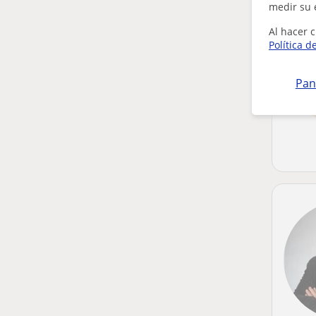
medir su 
Al hacer c
Política d
Pan