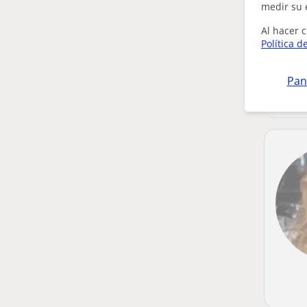
medir su 
Al hacer c
Política d
Pan