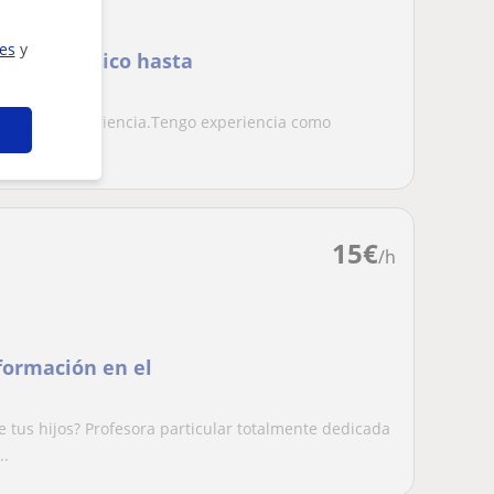
ies
y
, desde básico hasta
 años de experiencia.Tengo experiencia como
e Cálcul...
15
€
/h
formación en el
 tus hijos? Profesora particular totalmente dedicada
..