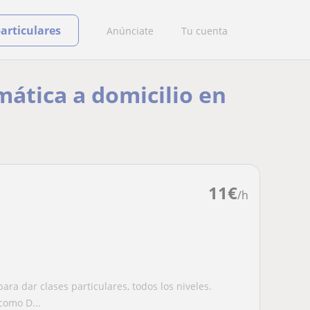
particulares
Anúnciate
Tu cuenta
mática a domicilio en
11
€
/h
ra dar clases particulares, todos los niveles.
como D...