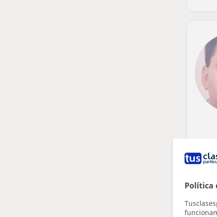
Política
Tusclases
funcionami