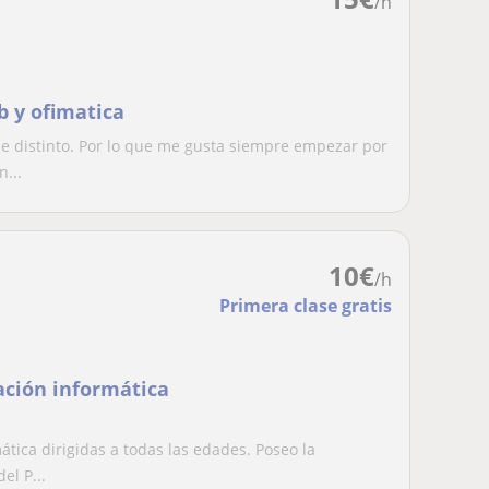
/h
b y ofimatica
e distinto. Por lo que me gusta siempre empezar por
...
10
€
/h
Primera clase gratis
ación informática
ática dirigidas a todas las edades. Poseo la
el P...