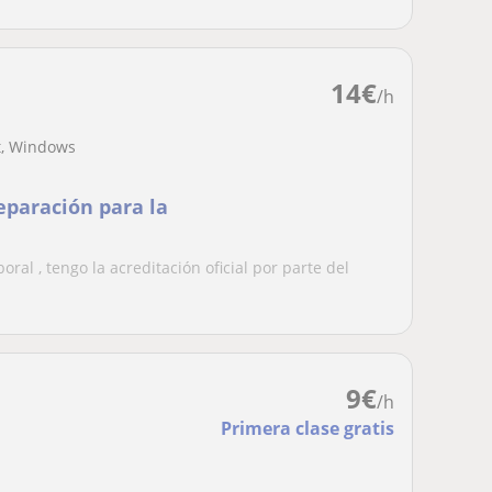
14
€
/h
nt, Windows
eparación para la
ral , tengo la acreditación oficial por parte del
9
€
/h
Primera clase gratis