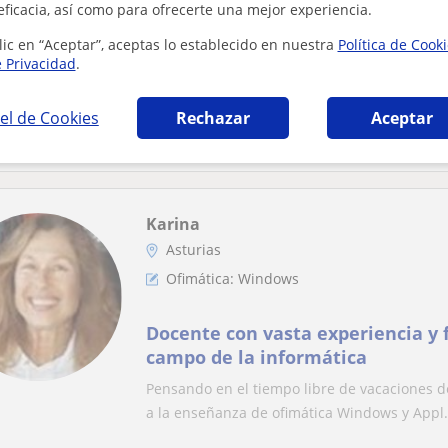
Ofimática: Excel, Access
eficacia, así como para ofrecerte una mejor experiencia.
lic en “Aceptar”, aceptas lo establecido en nuestra
Política de Cook
Clases de Excel, todos los niveles
e Privacidad
.
avanzado incluyendo VBA
Soy Ingeniero, experto en Excel, con muchos
el de Cookies
Rechazar
Aceptar
profesor, y también soy Diseñador de Hojas d
Karina
Asturias
Ofimática: Windows
Docente con vasta experiencia y 
campo de la informática
Pensando en el tiempo libre de vacaciones de
a la enseñanza de ofimática Windows y Appl.