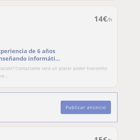
14
€
/h
periencia de 6 años
enseñando informática
tación? Contactame será un placer poder transmitir
e...
Publicar anuncio
15
€