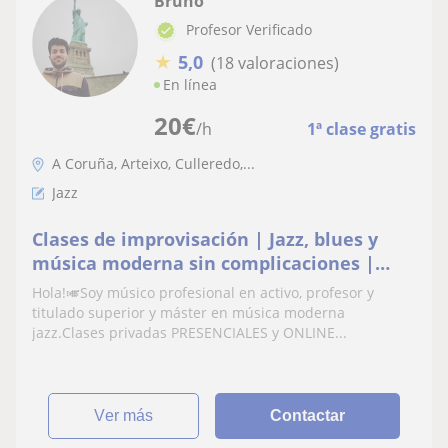
Bruno
Profesor Verificado
★
5,0
(18 valoraciones)
En línea
20
€
/h
1ª clase gratis
A Coruña, Arteixo, Culleredo,...
Jazz
Clases de improvisación | Jazz, blues y
música moderna sin complicaciones |
Profesor titulado superior | Improvisa con
Hola!🎺Soy músico profesional en activo, profesor y
confianza
titulado superior y máster en música moderna
jazz.Clases privadas PRESENCIALES y ONLINE...
ver más
Contactar