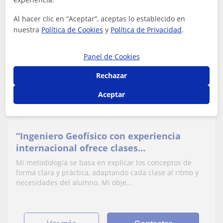
Al hacer clic en “Aceptar”, aceptas lo establecido en
nuestra
Política de Cookies
y
Política de Privacidad
.
Alberto
Profesor Verificado
En línea
Panel de Cookies
15
€
Rechazar
/h
1ª clase gratis
Aceptar
Oleiros
Matemáticas: Matemáticas básicas
“Ingeniero Geofísico con experiencia
internacional ofrece clases
personalizadas de Matemáticas, Física,
Mi metodología se basa en explicar los conceptos de
Química e Inglés.
forma clara y práctica, adaptando cada clase al ritmo y
necesidades del alumno. Mi obje...