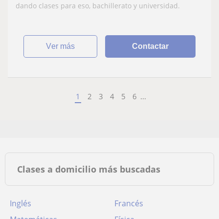
dando clases para eso, bachillerato y universidad.
ver más
Contactar
1
2
3
4
5
6
...
Clases a domicilio más buscadas
Inglés
Francés