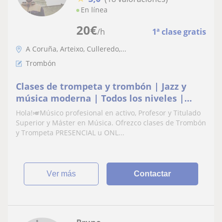
En línea
20
€
/h
1ª clase gratis
A Coruña, Arteixo, Culleredo,...
Trombón
Clases de trompeta y trombón | Jazz y
música moderna | Todos los niveles |
Profesor titulado superior !
Hola!🎺Músico profesional en activo, Profesor y Titulado
Superior y Máster en Música. Ofrezco clases de Trombón
y Trompeta PRESENCIAL u ONL...
ver más
Contactar