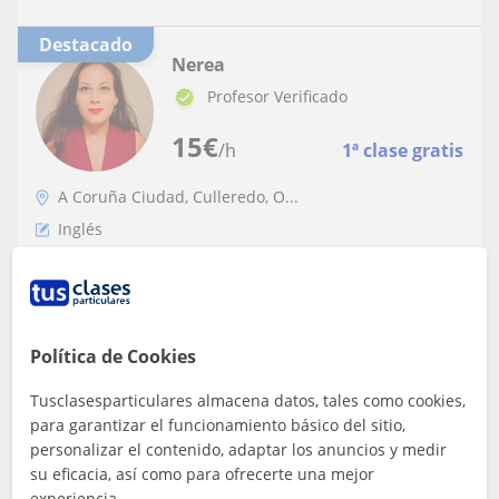
Destacado
Nerea
Profesor Verificado
15
€
/h
1ª clase gratis
A Coruña Ciudad, Culleredo, O...
Inglés
Clases de inglés amenas y adaptadas en A
Coruña
A lo largo de 3 años, he perfeccionado mis habilidades
Política de Cookies
como profesora de inglés, centrando mi enfoque en las
necesidades individuales de mi...
Tusclasesparticulares almacena datos, tales como cookies,
para garantizar el funcionamiento básico del sitio,
personalizar el contenido, adaptar los anuncios y medir
su eficacia, así como para ofrecerte una mejor
ver más
Contactar
experiencia.