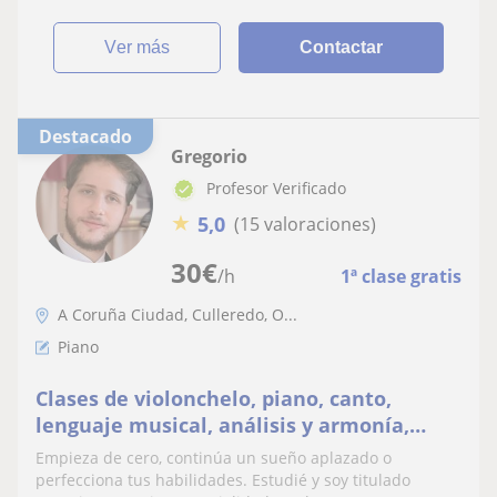
ver más
Contactar
Destacado
Gregorio
Profesor Verificado
★
5,0
(15 valoraciones)
30
€
/h
1ª clase gratis
A Coruña Ciudad, Culleredo, O...
Piano
Clases de violonchelo, piano, canto,
lenguaje musical, análisis y armonía,
nuevas tecnologías
Empieza de cero, continúa un sueño aplazado o
perfecciona tus habilidades. Estudié y soy titulado