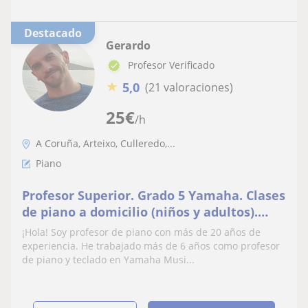
Destacado
Gerardo
Profesor Verificado
★
5,0
(21 valoraciones)
25
€
/h
A Coruña, Arteixo, Culleredo,...
Piano
Profesor Superior. Grado 5 Yamaha. Clases
de piano a domicilio (niños y adultos).
Todos los niveles. Concierto de alumnos
¡Hola! Soy profesor de piano con más de 20 años de
anual
experiencia. He trabajado más de 6 años como profesor
de piano y teclado en Yamaha Musi...