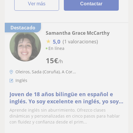
ver más
Contactar
Destacado
Samantha Grace McCarthy
★
5,0
(1 valoraciones)
En línea
15
€
/h
Oleiros, Sada (Coruña), A Cor...
Inglés
Joven de 18 años bilingüe en español e
inglés. Yo soy excelente en inglés, yo soy
Americana, y soy de Estados Unidos
Aprende inglés sin aburrimiento. Ofrezco clases
dinámicas y personalizadas en cinco pasos para hablar
con fluidez y confianza desde el prim...