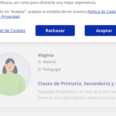
eficacia, así como para ofrecerte una mejor experiencia.
Maestra de 25 años titulada en Ed
lic en “Aceptar”, aceptas lo establecido en nuestra
Política de Cook
e Privacidad
.
Primaria, especializada en Pedag
Tengo pasión por enseñar, empatía para acom
el de Cookies
Rechazar
Aceptar
acercar los contenidos de cualquier asignatur
Virginia
Madrid
Pedagogía
Clases de Primaria, Secundaria y 
Pegagoga Terapeútica, con más de 8 años tra
Primaria, Eso y Bachillerato, tanto presencial.