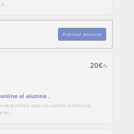
e...
Publicar anuncio
20
€
/h
 online al alumno .
s de la música, pues soy pianista profesional.
 mi...