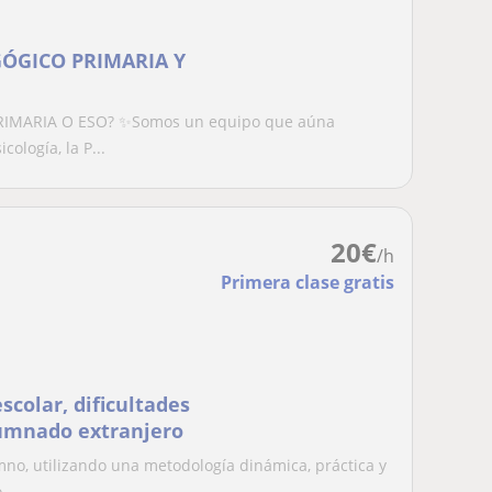
GÓGICO PRIMARIA Y
RIMARIA O ESO? ✨Somos un equipo que aúna
ología, la P...
20
€
/h
Primera clase gratis
colar, dificultades
lumnado extranjero
mno, utilizando una metodología dinámica, práctica y
...