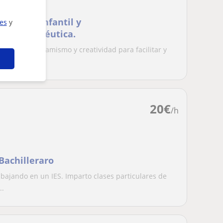
ucación Infantil y
ies
y
ogía Terapéutica.
pañar, y dinamismo y creatividad para facilitar y
a...
20
€
/h
Bachilleraro
bajando en un IES. Imparto clases particulares de
..