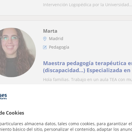
Intervención Logopédica por la Universidad..
Marta
Madrid
Pedagogía
Maestra pedagogía terapéutica e
(discapacidad...) Especializada e
domicilios con referencias
Hola familias. Trabajo en un aula TEA con 
especial, psicopedagoga y experta en atenció
 de Cookies
Juncal
Madrid
particulares almacena datos, tales como cookies, para garantizar el
Pedagogía
ento básico del sitio, personalizar el contenido, adaptar los anunc