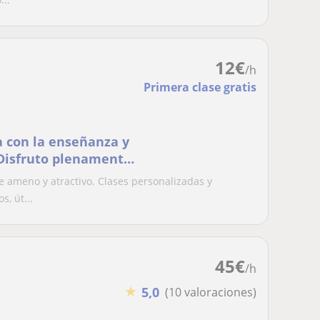
12
€
/h
Primera clase gratis
 con la enseñanza y
 Disfruto plenamente
e ameno y atractivo. Clases personalizadas y
s, út...
45
€
/h
★
5,0
(10 valoraciones)