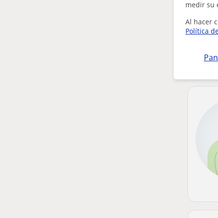
medir su 
Al hacer c
Política d
Pan