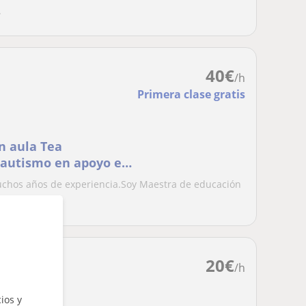
.
40
€
/h
Primera clase gratis
n aula Tea
n autismo en apoyo en
muchos años de experiencia.Soy Maestra de educación
n...
20
€
/h
ios y