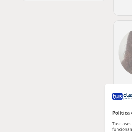
Política
Tusclases
funcionami