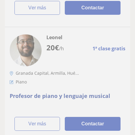
ver más
Contactar
Leonel
20
€
/h
1ª clase gratis
Granada Capital, Armilla, Hué...
Piano
Profesor de piano y lenguaje musical
ver más
Contactar