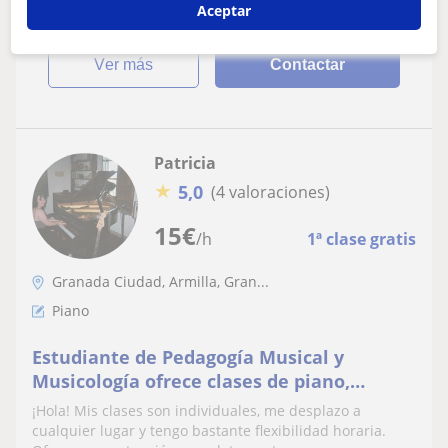
Aceptar
ver más
Contactar
Patricia
★
5,0
(4 valoraciones)
15
€
/h
1ª clase gratis
Granada Ciudad, Armilla, Gran...
Piano
Estudiante de Pedagogía Musical y
Musicología ofrece clases de piano,
lenguaje musical, análisis y armonía
¡Hola! Mis clases son individuales, me desplazo a
cualquier lugar y tengo bastante flexibilidad horaria.