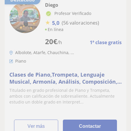
Diego
Profesor Verificado
★
5,0
(56 valoraciones)
En línea
20
€
/h
1ª clase gratis
Albolote, Atarfe, Chauchina, ...
Piano
Clases de Piano,Trompeta, Lenguaje
Musical, Armonía, Análisis, Composición,
Asignatura Conservatorio
Titulado en grado profesional de Piano y Trompeta,
ambos con calificación de sobresaliente. Actualmente
estudio un doble grado en Interpret...
ver más
Contactar