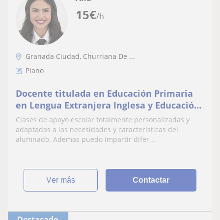
15
€
/h
Granada Ciudad, Churriana De ...
Piano
Docente titulada en Educación Primaria
en Lengua Extranjera Inglesa y Educación
Musical, ademas de Pedagoga de la Danza
Clases de apoyo escolar totalmente personalizadas y
Española.
adaptadas a las necesidades y características del
alumnado. Ademas puedo impartir difer...
ver más
Contactar
Destacado