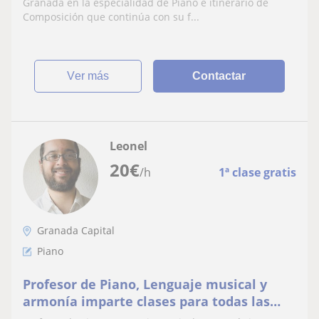
Granada en la especialidad de Piano e itinerario de
Composición que continúa con su f...
ver más
Contactar
Leonel
20
€
/h
1ª clase gratis
Granada Capital
Piano
Profesor de Piano, Lenguaje musical y
armonía imparte clases para todas las
edades