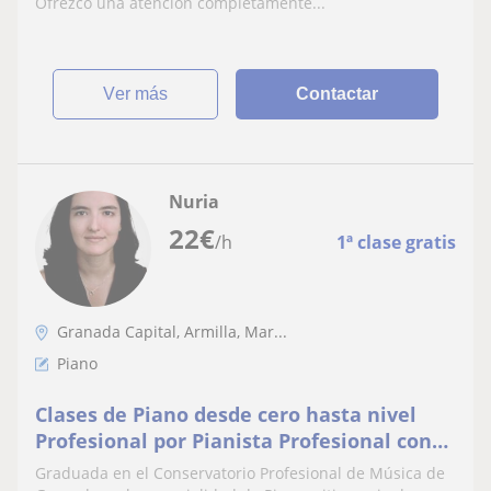
Ofrezco una atención completamente...
ver más
Contactar
Nuria
22
€
/h
1ª clase gratis
Granada Capital, Armilla, Mar...
Piano
Clases de Piano desde cero hasta nivel
Profesional por Pianista Profesional con
experiencia
Graduada en el Conservatorio Profesional de Música de