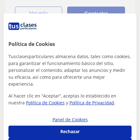
ver más
Contactar
Política de Cookies
Elsa
★
4,8
(6 valoraciones)
Tusclasesparticulares almacena datos, tales como cookies,
para garantizar el funcionamiento básico del sitio,
15
€
/h
personalizar el contenido, adaptar los anuncios y medir
su eficacia, así como para ofrecerte una mejor
Granada Capital, Jun, Maracen...
experiencia.
Piano
Al hacer clic en “Aceptar”, aceptas lo establecido en
nuestra
Política de Cookies
y
Política de Privacidad
.
Clases de Piano y Lenguaje Musical en
Granada
Panel de Cookies
Soy estudiante de último curso del Grado Superior de
Piano en Granada. Dispongo del título del Grado
Rechazar
Profesional en Madrid, y tengo una exp...