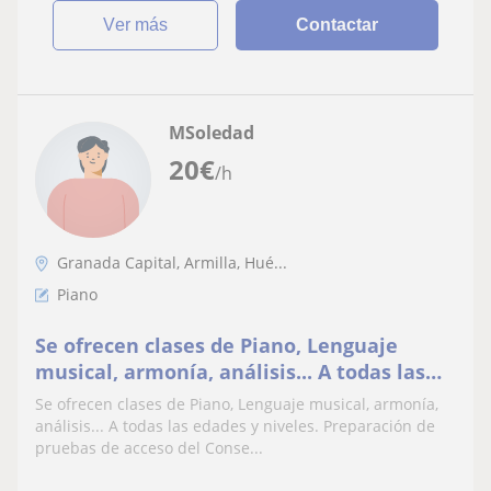
ver más
Contactar
MSoledad
20
€
/h
Granada Capital, Armilla, Hué...
Piano
Se ofrecen clases de Piano, Lenguaje
musical, armonía, análisis... A todas las
edades y niveles. Preparación de pruebas
Se ofrecen clases de Piano, Lenguaje musical, armonía,
de acceso del Conservatorio
análisis... A todas las edades y niveles. Preparación de
pruebas de acceso del Conse...