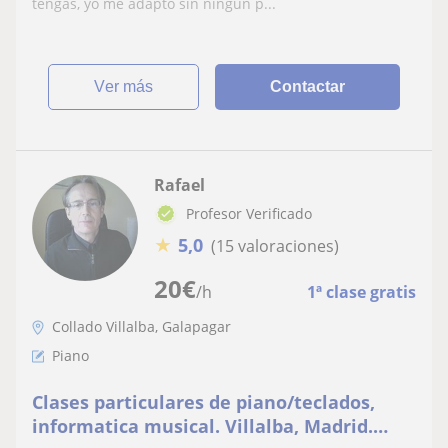
tengas, yo me adapto sin ningún p...
ver más
Contactar
Rafael
Profesor Verificado
★
5,0
(15 valoraciones)
20
€
/h
1ª clase gratis
Collado Villalba, Galapagar
Piano
Clases particulares de piano/teclados,
informatica musical. Villalba, Madrid.