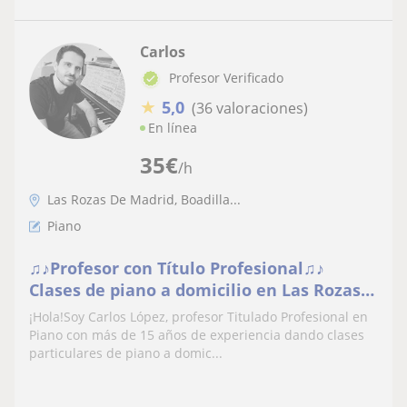
Carlos
Profesor Verificado
★
5,0
(36 valoraciones)
En línea
35
€
/h
Las Rozas De Madrid, Boadilla...
Piano
♫♪Profesor con Título Profesional♫♪
Clases de piano a domicilio en Las Rozas,
Las Matas, Torrelodones, Boadilla,
¡Hola!Soy Carlos López, profesor Titulado Profesional en
Pozuelo, Majadahonda, Villaviciosa,
Piano con más de 15 años de experiencia dando clases
Madrid capital
particulares de piano a domic...