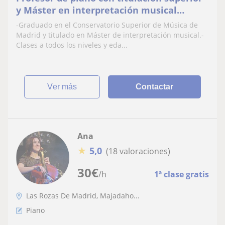
y Máster en interpretación musical
imparte clases de piano en Madrid
-Graduado en el Conservatorio Superior de Música de
Madrid y titulado en Máster de interpretación musical.-
Clases a todos los niveles y eda...
ver más
Contactar
Ana
★
5,0
(18 valoraciones)
30
€
/h
1ª clase gratis
Las Rozas De Madrid, Majadaho...
Piano