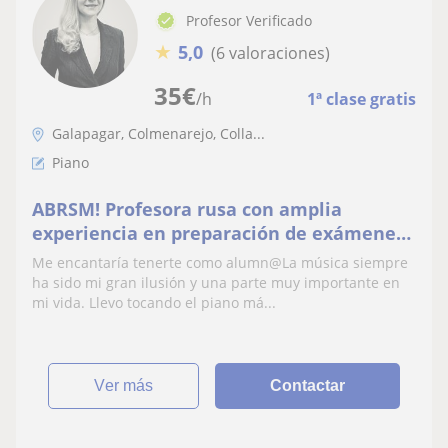
Profesor Verificado
★
5,0
(6 valoraciones)
35
€
/h
1ª clase gratis
Galapagar, Colmenarejo, Colla...
Piano
ABRSM! Profesora rusa con amplia
experiencia en preparación de exámenes
desde nivel 0
Me encantaría tenerte como alumn@La música siempre
ha sido mi gran ilusión y una parte muy importante en
mi vida. Llevo tocando el piano má...
ver más
Contactar