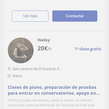
ver más
Contactar
Haday
20
€
/h
1ª clase gratis
San Lorenzo De El Escorial, E...
Piano
Clases de piano, preparación de pruebas
para entrar en conservatorios, apoyo en
materias de música
Ofrezco clases dinámicas, tanto si tienes un interés
vocacional como profesional! No importa el nivel que