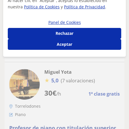
Al hacer clic en “Aceptar”, aceptas lo establecido en
nuestra
Política de Cookies
y
Política de Privacidad
.
Clases de piano. lenguaje musical. clásico y moderno.
desde bach al blues. desde mozart a the beatles. desde
la partitura tradicional, al c...
Panel de Cookies
Rechazar
ver más
Contactar
Aceptar
Miguel Yota
★
5,0
(7 valoraciones)
30
€
/h
1ª clase gratis
Torrelodones
Piano
Profesor de piano con titulación superior