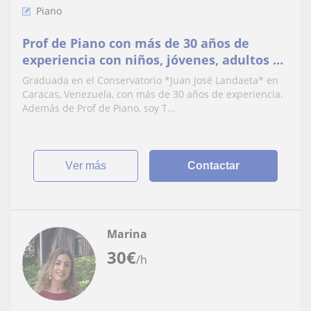
Piano
Prof de Piano con más de 30 años de
experiencia con niños, jóvenes, adultos y
personas con condiciones especiales,
Graduada en el Conservatorio *Juan José Landaeta* en
principiantes ,medio y avanzados
Caracas, Venezuela, con más de 30 años de experiencia.
Además de Prof de Piano, soy T...
ver más
Contactar
Marina
30
€
/h