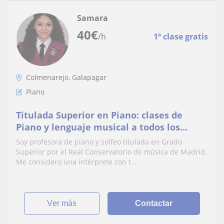
Samara
40
€
/h
1ª clase gratis
Colmenarejo, Galapagar
Piano
Titulada Superior en Piano: clases de
Piano y lenguaje musical a todos los
niveles en Español o en Inglés
Soy profesora de piano y solfeo titulada en Grado
Superior por el Real Conservatorio de música de Madrid.
Me considero una intérprete con t...
ver más
Contactar