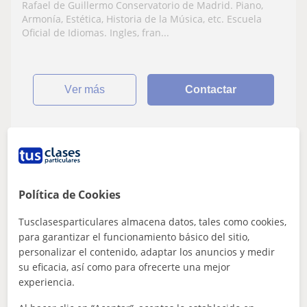
Rafael de Guillermo
Rafael de Guillermo Conservatorio de Madrid. Piano,
Armonía, Estética, Historia de la Música, etc. Escuela
Oficial de Idiomas. Ingles, fran...
ver más
Contactar
Carlos
★
5,0
(6 valoraciones)
Política de Cookies
37
€
/h
Tusclasesparticulares almacena datos, tales como cookies,
para garantizar el funcionamiento básico del sitio,
Madrid Capital, Boadilla Del ...
personalizar el contenido, adaptar los anuncios y medir
Piano
su eficacia, así como para ofrecerte una mejor
experiencia.
Clases de Música - Piano clásico y
moderno