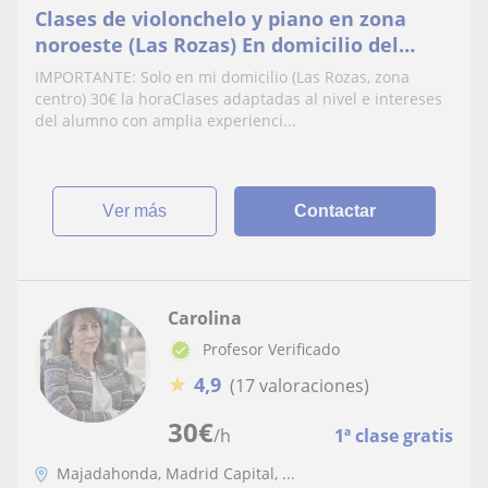
Clases de violonchelo y piano en zona
noroeste (Las Rozas) En domicilio del
profesor
IMPORTANTE: Solo en mi domicilio (Las Rozas, zona
centro) 30€ la horaClases adaptadas al nivel e intereses
del alumno con amplia experienci...
ver más
Contactar
Carolina
Profesor Verificado
★
4,9
(17 valoraciones)
30
€
/h
1ª clase gratis
Majadahonda, Madrid Capital, ...