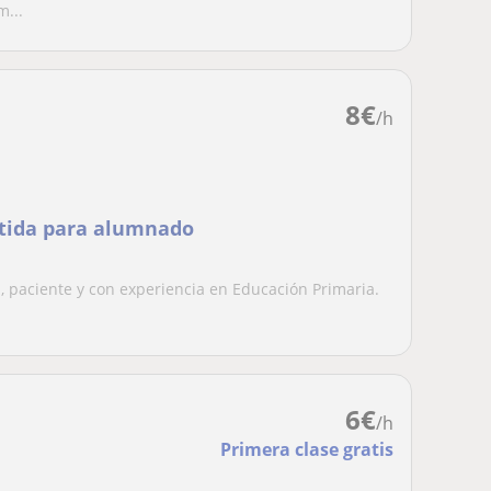
m...
8
€
/h
tida para alumnado
a, paciente y con experiencia en Educación Primaria.
6
€
/h
Primera clase gratis