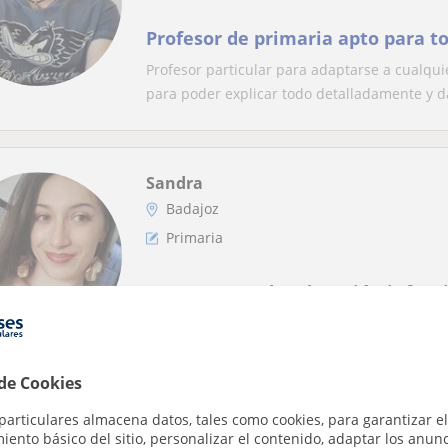
Profesor de primaria apto para t
Profesor particular para adaptarse a cualqu
para poder explicar todo detalladamente y da
Sandra
Badajoz
Primaria
Soy maestra de educación infanti
tengo experiencia con niños de 3
Maestra con experiencia en apoyo particular
capacidades y ritmo. Soy maestra de educaci.
 de Cookies
particulares almacena datos, tales como cookies, para garantizar el
ento básico del sitio, personalizar el contenido, adaptar los anunc