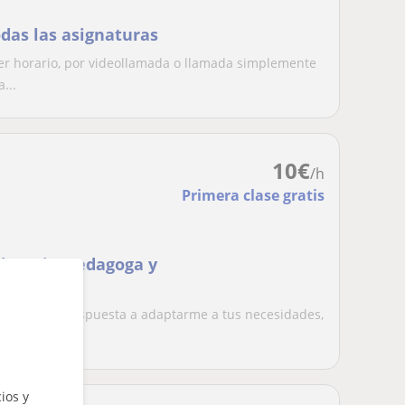
odas las asignaturas
ier horario, por videollamada o llamada simplemente
...
10
€
/h
Primera clase gratis
l y psicopedagoga y
-16 años.
 y refuerzo dispuesta a adaptarme a tus necesidades,
..
ios y