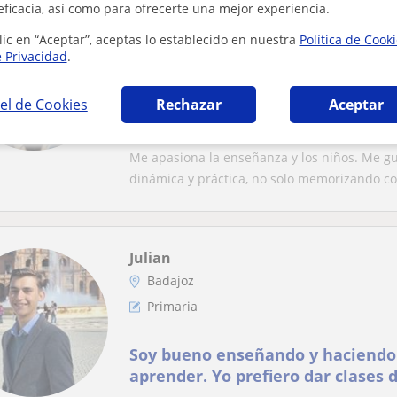
eficacia, así como para ofrecerte una mejor experiencia.
Marta
Badajoz
lic en “Aceptar”, aceptas lo establecido en nuestra
Política de Cook
e Privacidad
.
Primaria
el de Cookies
Rechazar
Aceptar
Maestra de educación infantil y a
primaria también.
Me apasiona la enseñanza y los niños. Me g
dinámica y práctica, no solo memorizando co
Julian
Badajoz
Primaria
Soy bueno enseñando y haciendo 
aprender. Yo prefiero dar clases 