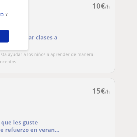
10
€
/h
ies
y
pta para dar clases a
usta ayudar a los niños a aprender de manera
nceptos....
15
€
/h
que les guste
de refuerzo en verano