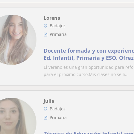
Lorena
Badajoz
Primaria
Docente formada y con experienc
Ed. Infantil, Primaria y ESO. Ofre
personalizadas para estos tres ni
El verano es una gran oportunidad para refor
las necesidades de cada alumno/a. 📩 Conta
para el próximo curso.Mis clases no se li...
conmigo para más información
Julia
Badajoz
Primaria
Técnica de Educación Infantil con