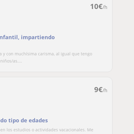
10
€
/h
nfantil, impartiendo
 y con muchísima carisma, al igual que tengo
iños/as....
9
€
/h
odo tipo de edades
 en los estudios o actividades vacacionales. Me