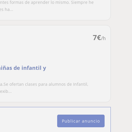
erentes formas de aprender lo mismo. Siempre he
s ha...
7
€
/h
iñas de infantil y
a.Se ofertan clases para alumnos de Infantil,
exib...
Publicar anuncio