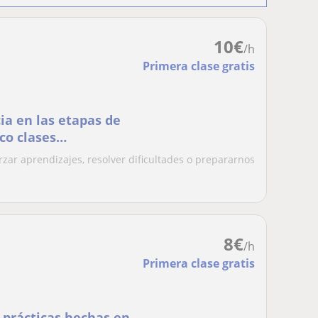
10
€
/h
Primera clase gratis
ia en las etapas de
zco clases
veles , adaptadas a
zar aprendizajes, resolver dificultades o prepararnos
cta
8
€
/h
Primera clase gratis
 prácticas hechas en