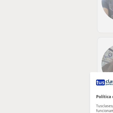
Política
Tusclases
funcionami