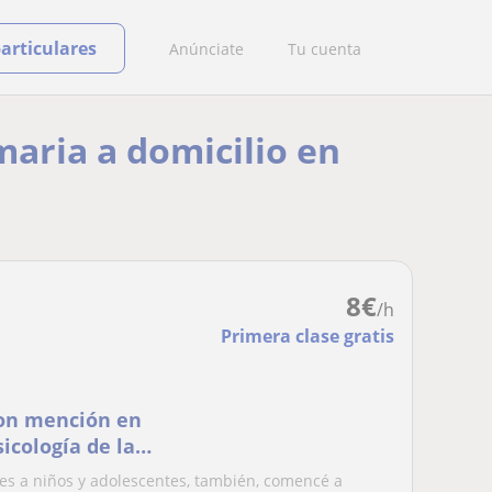
particulares
Anúnciate
Tu cuenta
maria a domicilio en
8
€
/h
Primera clase gratis
con mención en
icología de la
res a nivel de
res a niños y adolescentes, también, comencé a