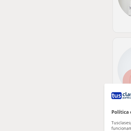
Política
Tusclases
funcionami