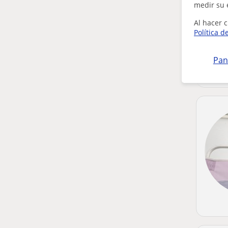
medir su 
Al hacer c
Política d
Pan