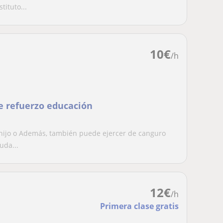
ón Secundaria
ituto...
10
€
/h
e refuerzo educación
 hijo o Además, también puede ejercer de canguro
uda...
12
€
/h
Primera clase gratis