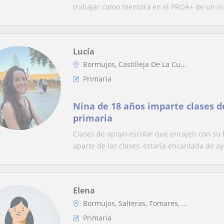
Educación Primaria y de Educaci
trabajar como mentora en el PROA+ de un inst
Obligatoria
Lucía
Bormujos, Castilleja De La Cu...
Primaria
Nina de 18 años imparte clases d
primaria
Clases de apoyo escolar que encajen con su
aparte de las clases, estaría encantada de ay
Elena
Bormujos, Salteras, Tomares, ...
Primaria