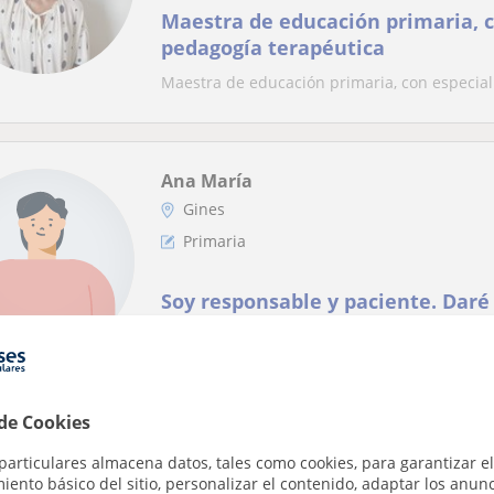
Maestra de educación primaria, c
pedagogía terapéutica
Maestra de educación primaria, con especial
Ana María
Gines
Primaria
Soy responsable y paciente. Daré
Tengo experiencia como PTIS, destacando por 
para proponer actividades . Facilito el apr...
 de Cookies
Alba
particulares almacena datos, tales como cookies, para garantizar el
ento básico del sitio, personalizar el contenido, adaptar los anunc
Sevilla Capital, Benacazón, C...