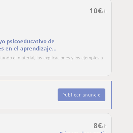
10
€
/h
yo psicoeducativo de
es en el aprendizaje
ando el material, las explicaciones y los ejemplos a
Publicar anuncio
8
€
/h