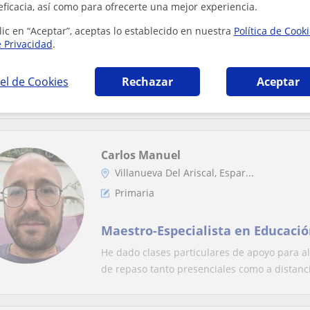
eficacia, así como para ofrecerte una mejor experiencia.
Primaria
lic en “Aceptar”, aceptas lo establecido en nuestra
Política de Cook
e Privacidad
.
Clases Particulares y apoyo educ
Soy graduada en educación infantil con espec
el de Cookies
Rechazar
Aceptar
ayuda con los deberes, clases particulares (..
Carlos Manuel
Villanueva Del Ariscal, Espar...
Primaria
Maestro-Especialista en Educació
He dado clases particulares de apoyo para a
de repaso tanto presenciales como a distanci