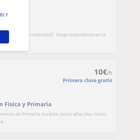
ies
y
ativo
ialización en creatividad. Tengo experiencia en la
.
10
€
/h
Primera clase gratis
n Física y Primaria
lumnos de Primaria durante varios años.Doy clases
a...