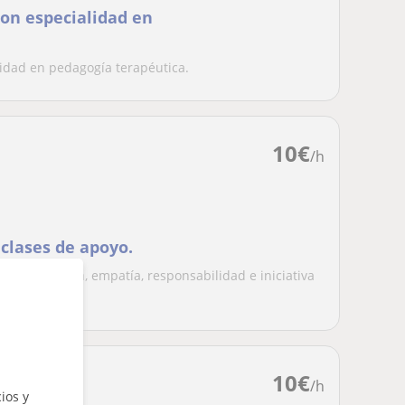
on especialidad en
idad en pedagogía terapéutica.
10
€
/h
 clases de apoyo.
mi paciencia, empatía, responsabilidad e iniciativa
10
€
/h
ios y