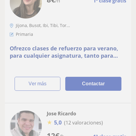
/h
1ª clase gratis
Jijona, Busot, Ibi, Tibi, Tor...
Primaria
Ofrezco clases de refuerzo para verano,
para cualquier asignatura, tanto para
Educación Primaria como para la ESO. Soy
titulada en Magisterio de Primaria y llevo
un par de años dando clases particulares
😊
ver más
Contactar
Jose Ricardo
★
5,0
(12 valoraciones)
12
€