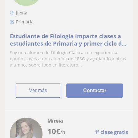
Jijona
Primaria
Estudiante de Filología imparte clases a
estudiantes de Primaria y primer ciclo de
la ESO (todas las materias)
Soy una alumna de Filología Clásica con experiencia
dando clases a una alumna de 1ESO y ayudando a otros
alumnos sobre todo en literatura...
ver más
Contactar
Mireia
10
€
/h
1ª clase gratis