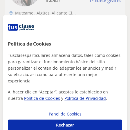
/h
1ª clase gratis
Mutxamel, Aigües, Alicante Ci...
Primaria: Matemáticas básicas
Clases particulares de Matematicas,
Fisica, Quimica e Ingenieria Mecanica
Política de Cookies
Ingeniero Mecanico, profesor universitario con mas de
Tusclasesparticulares almacena datos, tales como cookies,
14 años de experiencia. Orientacion y guia utilizando el
para garantizar el funcionamiento básico del sitio,
metodo de induccion-desuccio...
personalizar el contenido, adaptar los anuncios y medir
su eficacia, así como para ofrecerte una mejor
experiencia.
ver más
Contactar
Al hacer clic en “Aceptar”, aceptas lo establecido en
nuestra
Política de Cookies
y
Política de Privacidad
.
Panel de Cookies
Publica un anuncio
Publica un anuncio y los profesores podrán contactarte
Rechazar