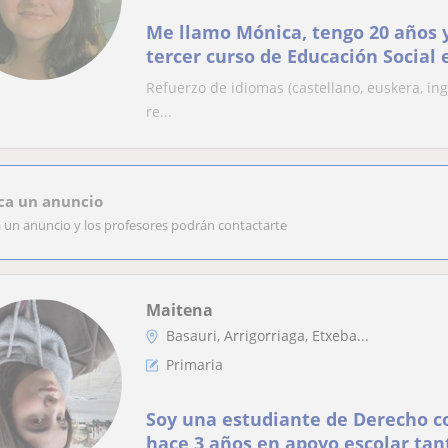
Me llamo Mónica, tengo 20 años 
tercer curso de Educación Social 
más de tres años de experiencia 
Refuerzo de idiomas (castellano, euskera, ing
particulares de refuerzo para niñ
re...
ca un anuncio
a un anuncio y los profesores podrán contactarte
Maitena
Basauri, Arrigorriaga, Etxeba...
Primaria
Soy una estudiante de Derecho c
hace 3 años en apoyo escolar tan