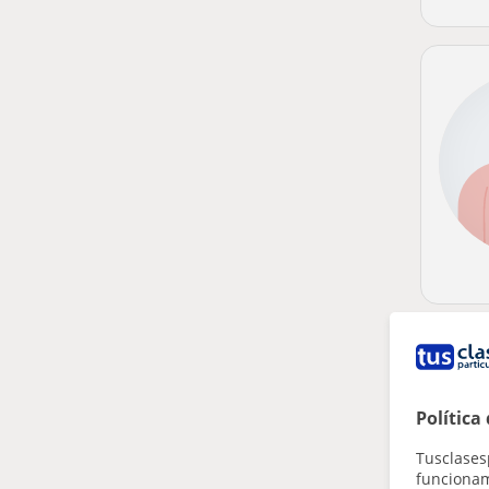
Política
Tusclases
funcionami