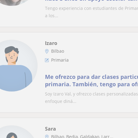
primaria como de la ESO.
Tengo experiencia con estudiantes de Primari
a los...
Izaro
Bilbao
Primaria
Me ofrezco para dar clases partic
primaria. También, tengo para of
con dificultades
Soy Izaro Val, y ofrezco clases personalizad
enfoque diná...
Sara
Bilbao, Bedia, Galdakao, Larr...