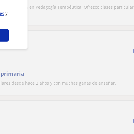
a con mención en Pedagogía Terapéutica. Ofrezco clases particula
ies
y
 primaria
culares desde hace 2 años y con muchas ganas de enseñar.