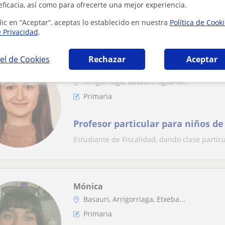
eficacia, así como para ofrecerte una mejor experiencia.
Soy Aitziber, graduada en Educación Primari
lic en “Aceptar”, aceptas lo establecido en nuestra
Política de Cook
desde 1º...
e Privacidad
.
el de Cookies
Rechazar
Aceptar
Irati
Arrigorriaga, Basauri, Ugao-M...
Primaria
Profesor particular para niños de
Estudiante de Fiscalidad, dando clase parti
Mónica
Basauri, Arrigorriaga, Etxeba...
Primaria