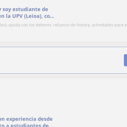
y soy estudiante de
en la UPV (Leioa), con
impartiendo clases
les), ayuda con los deberes, refuerzo de histora, actividades para e
os y niñas
on experiencia desde
to a estudiantes de