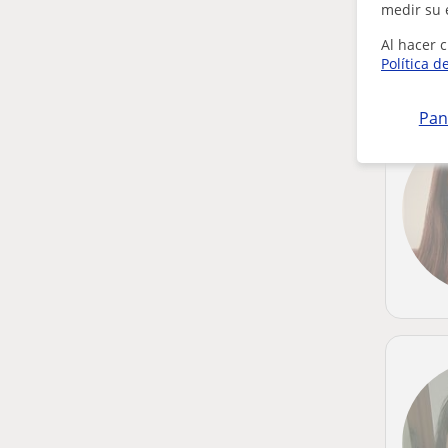
medir su 
Al hacer c
Política d
Pan