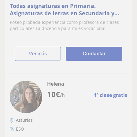
Todas asignaturas en Primaria.
Asignaturas de letras en Secundaria y
Bachillerato
Poseo probada experiencia como profesora de clases
particulares.La docencia para mí es vocacional.
ver más
Contactar
Helena
10
€
/h
1ª clase gratis
Asturias
ESO