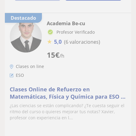
Destacado
Academia Be-cu
Profesor Verificado
★
5,0
(6 valoraciones)
15
€
/h
Clases on line
ESO
Clases Online de Refuerzo en
Matemáticas, Física y Química para ESO –
Profesor Xavier
¿Las ciencias se están complicando? ¿Te cuesta seguir el
ritmo del curso o quieres mejorar tus notas? Xavier,
profesor con experiencia en l...