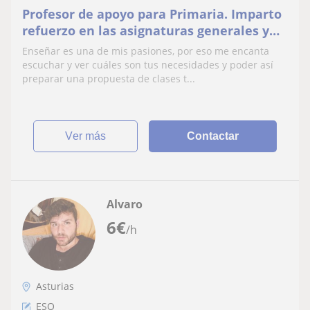
Profesor de apoyo para Primaria. Imparto
refuerzo en las asignaturas generales y
clases de inglés para nivel básico.
Enseñar es una de mis pasiones, por eso me encanta
escuchar y ver cuáles son tus necesidades y poder así
preparar una propuesta de clases t...
ver más
Contactar
Alvaro
6
€
/h
Asturias
ESO