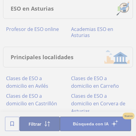
ESO en Asturias
Profesor de ESO online
academias ESO en
Asturias
Principales localidades
Clases de ESO a
Clases de ESO a
domicilio en Avilés
domicilio en Carreño
Clases de ESO a
Clases de ESO a
domicilio en Castrillón
domicilio en Corvera de
Asturias
Nuevo
Clases de ESO a
Clases de ESO a
Filtrar
Búsqueda con IA
domicilio en Gijón
domicilio en Gozón