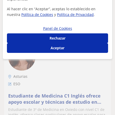
Al hacer clic en “Aceptar”, aceptas lo establecido en
nuestra
Política de Cookies
y
Política de Privacidad
.
ver más
Contactar
Panel de Cookies
Rechazar
Claudia
Aceptar
10
€
/h
Asturias
ESO
Estudiante de Medicina C1 Inglés ofrece
apoyo escolar y técnicas de estudio en
Oviedo
Estudiante de 3º de Medicina en Oviedo con nivel C1 de
inglés, ofrezco clases particulares de apoyo escolar para