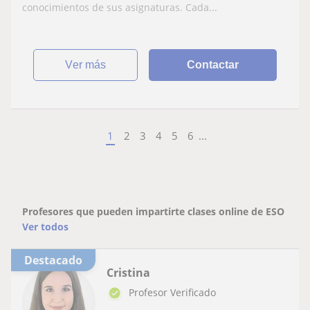
conocimientos de sus asignaturas. Cada...
ver más
Contactar
1
2
3
4
5
6
...
Profesores que pueden impartirte clases online de ESO
Ver todos
Destacado
Cristina
Profesor Verificado