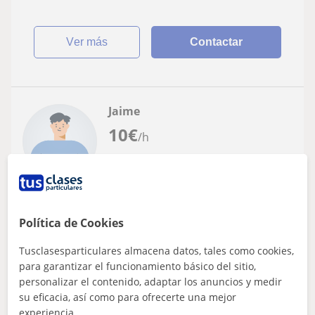
ver más
Contactar
Jaime
10
€
/h
Asturias
ESO
Política de Cookies
Clases Secundaria Inglés, Geografía e
Tusclasesparticulares almacena datos, tales como cookies,
Historia, Biología, Geología, Música,
para garantizar el funcionamiento básico del sitio,
Filosofía
personalizar el contenido, adaptar los anuncios y medir
Bachiller de Ciencias de la Salud, actualmente cursando
su eficacia, así como para ofrecerte una mejor
Grado en Historia y Ciencias de la Música. Experiencia
experiencia.
con ciencias a nivel de secu...