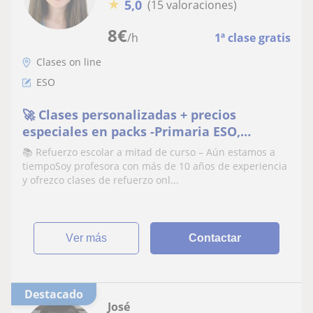
★
5,0
(15 valoraciones)
8
€
/h
1ª clase gratis
Clases on line
ESO
🚀 Clases personalizadas + precios
especiales en packs -Primaria ESO,
Bachillerato y Pruebas para adultos 📚
📚 Refuerzo escolar a mitad de curso – Aún estamos a
¡Infórmate ya!
tiempoSoy profesora con más de 10 años de experiencia
y ofrezco clases de refuerzo onl...
ver más
Contactar
Destacado
José