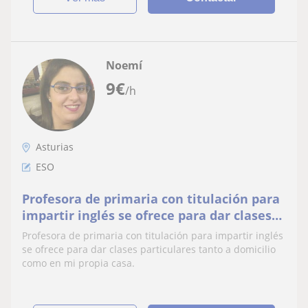
Noemí
9
€
/h
Asturias
ESO
Profesora de primaria con titulación para
impartir inglés se ofrece para dar clases
particulares tanto a domicilio como en mi
Profesora de primaria con titulación para impartir inglés
propia casa. 9
se ofrece para dar clases particulares tanto a domicilio
como en mi propia casa.