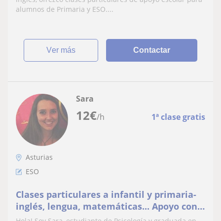
alumnos de Primaria y ESO....
ver más
Contactar
Sara
12
€
/h
1ª clase gratis
Asturias
ESO
Clases particulares a infantil y primaria-
inglés, lengua, matemáticas... Apoyo con
todas las materias escolares
Hola! Soy Sara, estudiante de Psicología y graduada en