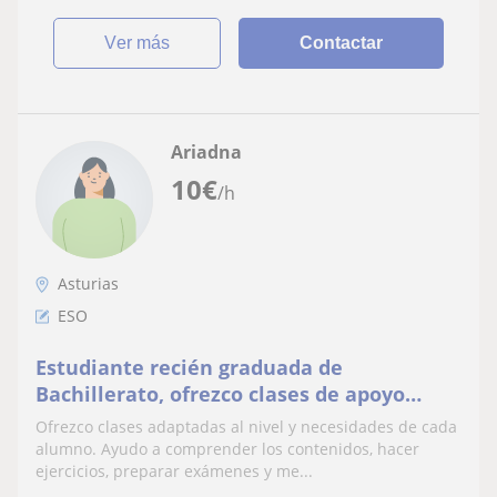
ver más
Contactar
Ariadna
10
€
/h
Asturias
ESO
Estudiante recién graduada de
Bachillerato, ofrezco clases de apoyo
escolar para alumnos de toda la ESO o
Ofrezco clases adaptadas al nivel y necesidades de cada
más pequeños
alumno. Ayudo a comprender los contenidos, hacer
ejercicios, preparar exámenes y me...