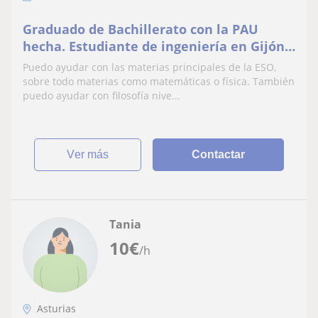
Graduado de Bachillerato con la PAU
hecha. Estudiante de ingeniería en Gijón.
Puedo dar clase nivel primaria y nivel ESO
Puedo ayudar con las materias principales de la ESO,
sobre todo materias como matemáticas o física. También
puedo ayudar con filosofía nive...
ver más
Contactar
Tania
10
€
/h
Asturias