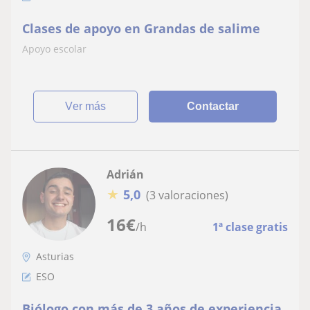
Clases de apoyo en Grandas de salime
Apoyo escolar
ver más
Contactar
Adrián
★
5,0
(3 valoraciones)
16
€
/h
1ª clase gratis
Asturias
ESO
Biólogo con más de 3 años de experiencia