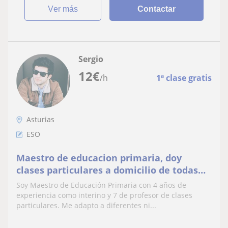
ver más
Contactar
Sergio
12
€
/h
1ª clase gratis
Asturias
ESO
Maestro de educacion primaria, doy
clases particulares a domicilio de todas
las materias, primaria y ESO
Soy Maestro de Educación Primaria con 4 años de
experiencia como interino y 7 de profesor de clases
particulares. Me adapto a diferentes ni...