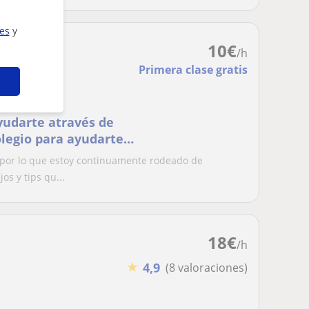
ies
y
10
€
/h
Primera clase gratis
yudarte através de
olegio para ayudarte a
s
 por lo que estoy continuamente rodeado de
s y tips qu...
18
€
/h
★
4,9
(8 valoraciones)