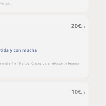
ya qu...
20
€
/h
ertida y con mucha
 entre 4 a 18 años. Clases para reforzar la lengua
.
10
€
/h