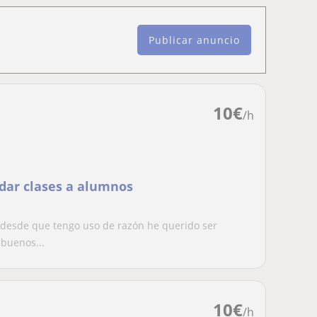
Publicar anuncio
10
€
/h
 dar clases a alumnos
desde que tengo uso de razón he querido ser
 buenos...
10
€
/h