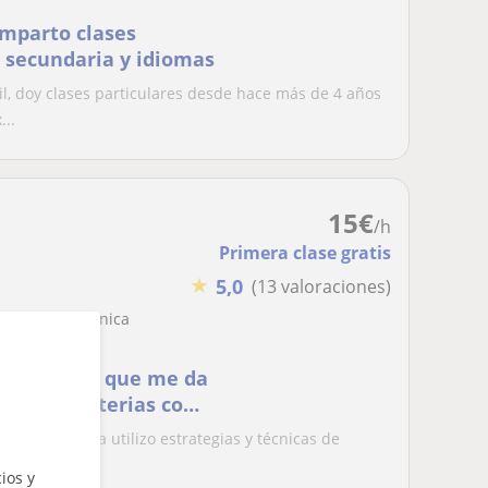
imparto clases
, secundaria y idiomas
l, doy clases particulares desde hace más de 4 años
...
15
€
/h
Primera clase gratis
★
5,0
(13 valoraciones)
uímica inorgánica
Química, lo que me da
erentes materias como
ble y empatia utilizo estrategias y técnicas de
n...
ios y