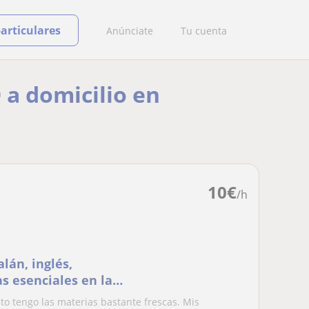
particulares
Anúnciate
Tu cuenta
 a domicilio en
10
€
/h
lán, inglés,
s esenciales en la
nto tengo las materias bastante frescas. Mis