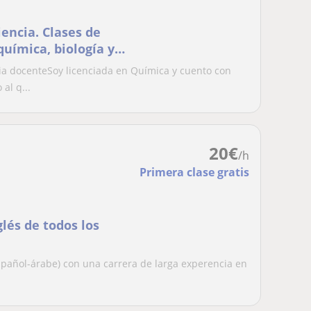
encia. Clases de
química, biología y
o en Vila-seca.
ia docenteSoy licenciada en Química y cuento con
al q...
20
€
/h
Primera clase gratis
glés de todos los
spañol-árabe) con una carrera de larga experencia en