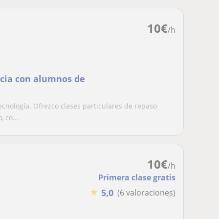
10
€
/h
ncia con alumnos de
ecnología. Ofrezco clases particulares de repaso
 co...
10
€
/h
Primera clase gratis
★
5,0
(6 valoraciones)