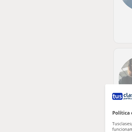
Política
Tusclases
funcionami