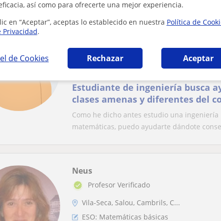
eficacia, así como para ofrecerte una mejor experiencia.
lic en “Aceptar”, aceptas lo establecido en nuestra
Política de Cook
e Privacidad
.
Raul
Cambrils
el de Cookies
Rechazar
Aceptar
ESO: Matemáticas básicas
Estudiante de ingeniería busca a
clases amenas y diferentes del c
desatascarte con las matemática
Como he dicho antes estudio una ingeniería
matemáticas, puedo ayudarte dándote consejo
Neus
Profesor Verificado
Vila-Seca, Salou, Cambrils, C...
ESO: Matemáticas básicas