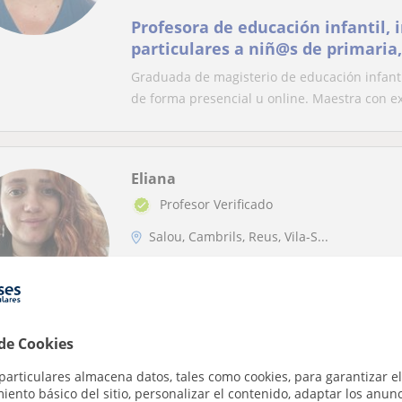
Profesora de educación infantil, 
particulares a niñ@s de primaria
Graduada de magisterio de educación infanti
de forma presencial u online. Maestra con ex
Eliana
Profesor Verificado
Salou, Cambrils, Reus, Vila-S...
ESO: Química básica, Química orgánica, Q
Profesora titulada en biología y 
flexibilidad en enseñanza de dif
 de Cookies
matemáticas y física ( de clase)
Me apasiona la enseñanza, soy didáctica, ama
particulares almacena datos, tales como cookies, para garantizar el
estudio. Soy versátil y mi pedagogía se basa e
ento básico del sitio, personalizar el contenido, adaptar los anunc