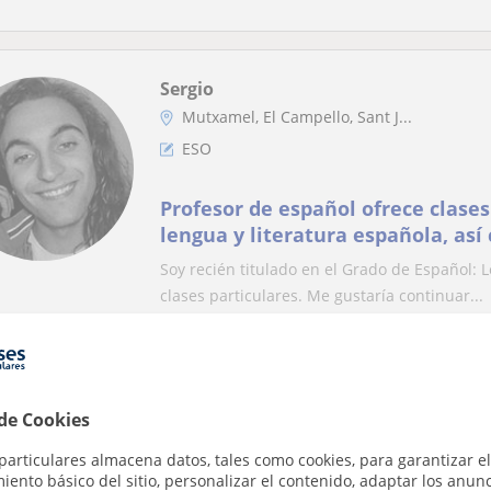
Sergio
Mutxamel, El Campello, Sant J...
ESO
Profesor de español ofrece clases
lengua y literatura española, así
materias de lengua (inglés, valenc
Soy recién titulado en el Grado de Español: 
clases particulares. Me gustaría continuar...
Inti
 de Cookies
Sant Joan D'alacant
ESO
particulares almacena datos, tales como cookies, para garantizar el
ento básico del sitio, personalizar el contenido, adaptar los anunc