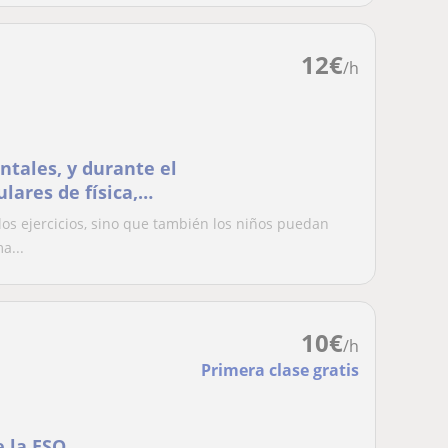
12
€
/h
ntales, y durante el
lares de física,
los ejercicios, sino que también los niños puedan
a...
10
€
/h
Primera clase gratis
 la ESO