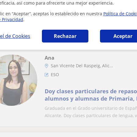
eficacia, así como para ofrecerte una mejor experiencia.
Enseñanza de materias de primaria y ESO.
Personalizada
lic en “Aceptar”, aceptas lo establecido en nuestra
Política de Cook
e Privacidad
.
Clases particulares de todas las materias. 
sus virtudes. Dinámicas, divertidas e info...
el de Cookies
Rechazar
Aceptar
Ana
San Vicente Del Raspeig, Alic...
ESO
Doy clases particulares de repas
alumnos y alumnas de Primaria, 
Graduada en el Grado universitario de Españo
Alicante. Doy clases particulares de lengua, v