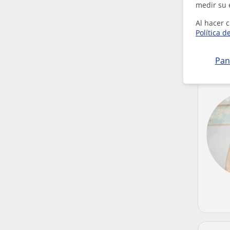
medir su 
Al hacer c
Política d
Pan