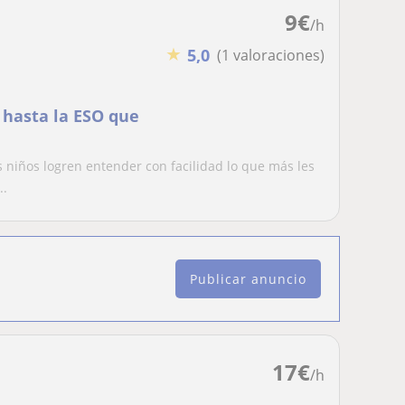
9
€
/h
★
5,0
(1 valoraciones)
 hasta la ESO que
 niños logren entender con facilidad lo que más les
..
Publicar anuncio
17
€
/h