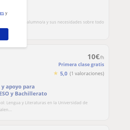
ies
y
Enfocadas en el alumno/a y sus necesidades sobre todo
10
€
/h
Primera clase gratis
★
5,0
(1 valoraciones)
o y apoyo para
ESO y Bachillerato
l: Lengua y Literaturas en la Universidad de
alen...