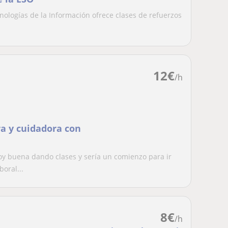
ologías de la Información ofrece clases de refuerzos
12
€
/h
a y cuidadora con
oy buena dando clases y sería un comienzo para ir
oral...
8
€
/h