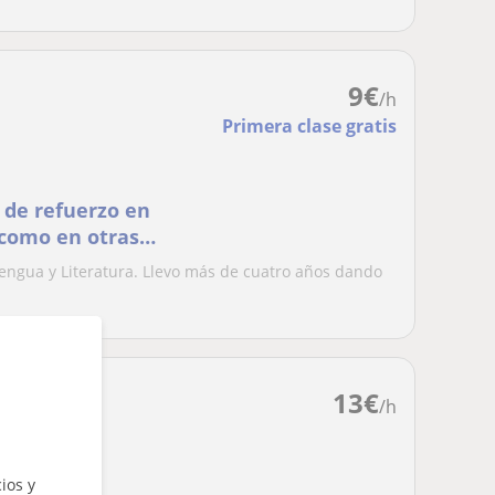
9
€
/h
Primera clase gratis
 de refuerzo en
 como en otras
iano, ...)
Lengua y Literatura. Llevo más de cuatro años dando
13
€
/h
ios y