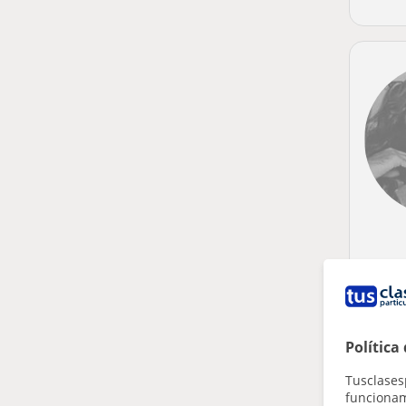
Política
Tusclases
funcionami