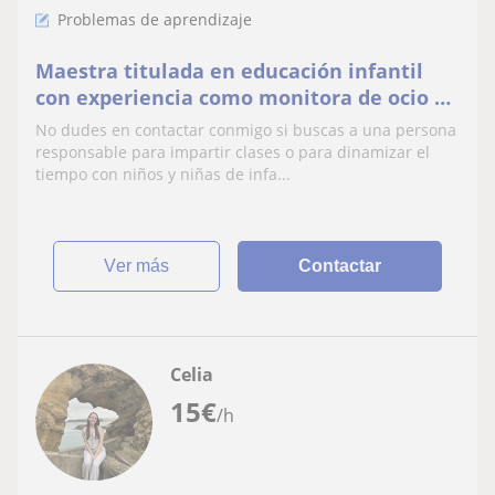
Problemas de aprendizaje
Maestra titulada en educación infantil
con experiencia como monitora de ocio y
tiempo libre y clases de refuerzo
No dudes en contactar conmigo si buscas a una persona
educativo.
responsable para impartir clases o para dinamizar el
tiempo con niños y niñas de infa...
ver más
Contactar
Celia
15
€
/h