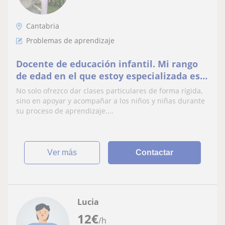
Cantabria
Problemas de aprendizaje
Docente de educación infantil. Mi rango
de edad en el que estoy especializada es
de 0-6 años, pudiendo abarcar hasta
No solo ofrezco dar clases particulares de forma rígida,
primaria.
sino en apoyar y acompañar a los niños y niñas durante
su proceso de aprendizaje....
ver más
Contactar
Lucia
12
€
/h