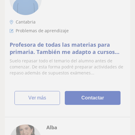
Cantabria
Problemas de aprendizaje
Profesora de todas las materias para
primaria. También me adapto a cursos
infantiles (3 años en adelante)
Suelo repasar todo el temario del alumno antes de
comenzar. De esta forma podré preparar actividades de
repaso además de supuestos exámenes...
ver más
Contactar
Alba