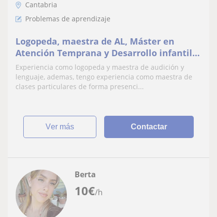
Cantabria
Problemas de aprendizaje
Logopeda, maestra de AL, Máster en
Atención Temprana y Desarrollo infantil,
finalizando maestra de Ed. infantil.
Experiencia como logopeda y maestra de audición y
lenguaje, ademas, tengo experiencia como maestra de
clases particulares de forma presenci...
ver más
Contactar
Berta
10
€
/h