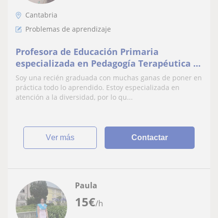
Cantabria
Problemas de aprendizaje
Profesora de Educación Primaria
especializada en Pedagogía Terapéutica y
Audición y Lenguaje
Soy una recién graduada con muchas ganas de poner en
práctica todo lo aprendido. Estoy especializada en
atención a la diversidad, por lo qu...
ver más
Contactar
Paula
15
€
/h