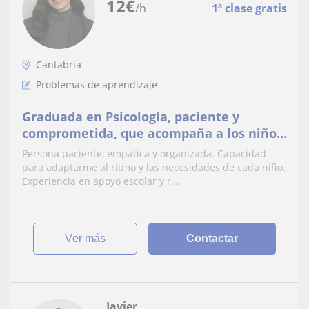
12
€
/h
1ª clase gratis
Cantabria
Problemas de aprendizaje
Graduada en Psicología, paciente y
comprometida, que acompaña a los niños
en sus dificultades con el estudio.
Persona paciente, empática y organizada. Capacidad
para adaptarme al ritmo y las necesidades de cada niño.
Experiencia en apoyo escolar y r...
ver más
Contactar
Javier