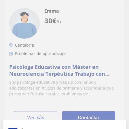
Emma
30
€
/h
Cantabria
Problemas de aprendizaje
Psicóloga Educativa con Máster en
Neurociencia Terpéutica Trabajo con
niños y adolescentes con problemas de
Soy psicóloga educativa y trabajo con niños y
aprendizaje y TDAH.
adolescentes en niveles de primaria y secundaria que
presentan fracaso escolar, problemas de...
ver más
Contactar