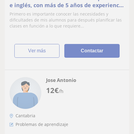
e inglés, con más de 5 años de experiencia
en un colegio.
Primero es importante conocer las necesidades y
dificultades de mis alumnos para después planificar las
clases en función a lo que requiere...
ver más
Contactar
Jose Antonio
12
€
/h
Cantabria
Problemas de aprendizaje