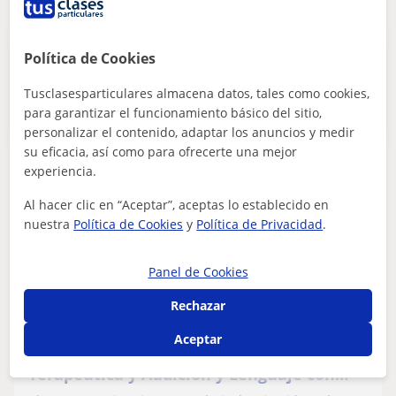
Política de Cookies
Publica un anuncio
Publica un anuncio y los profesores podrán contactarte
Tusclasesparticulares almacena datos, tales como cookies,
Publicar anuncio
para garantizar el funcionamiento básico del sitio,
personalizar el contenido, adaptar los anuncios y medir
su eficacia, así como para ofrecerte una mejor
experiencia.
Noemí
Al hacer clic en “Aceptar”, aceptas lo establecido en
12
€
/h
1ª clase gratis
nuestra
Política de Cookies
y
Política de Privacidad
.
Panel de Cookies
Cantabria
Rechazar
Problemas de aprendizaje
Aceptar
Maestra especialista en Pedagogía
Terapéutica y Audición y Lenguaje con
más de 12 años de experiencia