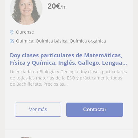
20
€
/h
Ourense
Química: Química básica, Química orgánica
Doy clases particulares de Matemáticas,
Física y Química, Inglés, Gallego, Lengua
Castellana, Ciencias para o mundo
Licenciada en Biología y Geología doy clases particulares
contemporáneo
de todas las materias de la ESO y prácticamente todas
de Bachillerato. Precios as...
ver más
Contactar