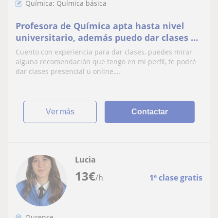
Química: Química básica
Profesora de Química apta hasta nivel
universitario, además puedo dar clases de
otras materias de Ciencias, Inglés y
Cuento con experiencia para dar clases, puedes mirar
Francés
alguna recomendación que tengo en mi perfil, te podré
dar clases presencial u online,...
ver más
Contactar
Lucia
13
€
/h
1ª clase gratis
Ourense