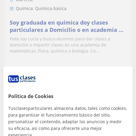
Química: Química básica
Soy graduada en química doy clases
particulares a Domicilio o en academia de
matemáticas, física, química o biología.
Hola soy Lucia y busco alumnos para dar clases a
Tengo experiencia desde hace tres años
domicilio o impartir clases en una academia de
desde primero de la ESO a Segundo de
matemáticas, física, química o biología. Co...
Bachillerato
ver más
Contactar
Política de Cookies
Paula
Tusclasesparticulares almacena datos, tales como cookies,
12
€
para garantizar el funcionamiento básico del sitio,
/h
personalizar el contenido, adaptar los anuncios y medir
su eficacia, así como para ofrecerte una mejor
experiencia.