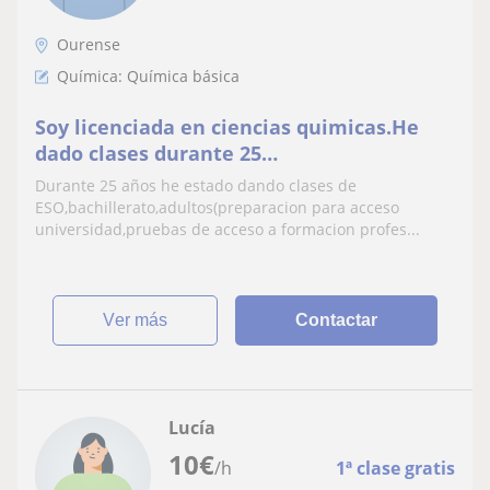
Ourense
Química: Química básica
Soy licenciada en ciencias quimicas.He
dado clases durante 25
años.quimica,matematicas y fisica
Durante 25 años he estado dando clases de
ESO,bachillerato,adultos(preparacion para acceso
universidad,pruebas de acceso a formacion profes...
ver más
Contactar
Lucía
10
€
/h
1ª clase gratis