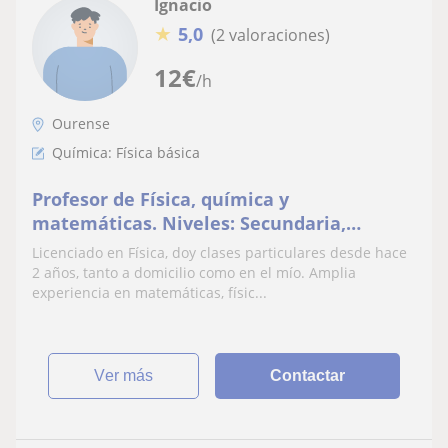
Ignacio
★
5,0
(2 valoraciones)
12
€
/h
Ourense
Química: Física básica
Profesor de Física, química y
matemáticas. Niveles: Secundaria,
Bachillerato y universidad
Licenciado en Física, doy clases particulares desde hace
2 años, tanto a domicilio como en el mío. Amplia
experiencia en matemáticas, físic...
ver más
Contactar