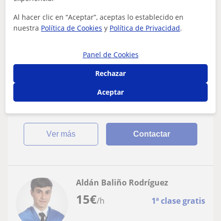
Ourense
Al hacer clic en “Aceptar”, aceptas lo establecido en
Química: Matemáticas básicas
nuestra
Política de Cookies
y
Política de Privacidad
.
Ttitulada en Biología con gran capacidad
Panel de Cookies
para la enseñanza en las áreas de
Matemáticas, Física, Química y Biología
Rechazar
Me preocupo por los alumnos, su nivel y su capacidad
de aprendizaje. Adapto cada clase a reforzar lo
Aceptar
aprendido en el aula y ofrezco materia...
ver más
Contactar
Aldán Baliño Rodríguez
15
€
/h
1ª clase gratis