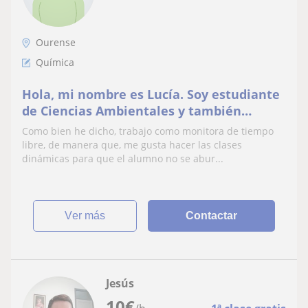
Ourense
Química
Hola, mi nombre es Lucía. Soy estudiante
de Ciencias Ambientales y también
trabajo como monitora de tiempo libre y
Como bien he dicho, trabajo como monitora de tiempo
profesora de clases particulares
libre, de manera que, me gusta hacer las clases
dinámicas para que el alumno no se abur...
ver más
Contactar
Jesús
10
€