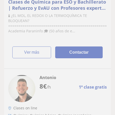
Clases de Química para ESO y Bachillerato
| Refuerzo y EvAU con Profesores expertos
en ciencias
🧪 ¿EL MOL, EL REDOX O LA TERMOQUÍMICA TE
BLOQUEAN?
==================================================E
Academia Paraninfo 🎓 (50 años de e...
ver más
Contactar
Antonio
8
€
/h
1ª clase gratis
Clases on line