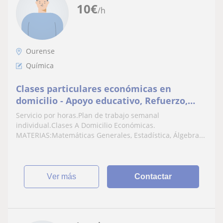
10
€
/h
Ourense
Química
Clases particulares económicas en
domicilio - Apoyo educativo, Refuerzo,
Ampliacion, Repaso, Recuperacion de
Servicio por horas.Plan de trabajo semanal
Materias Pendientes
individual.Clases A Domicilio Económicas.
MATERIAS:Matemáticas Generales, Estadística, Álgebra...
ver más
Contactar