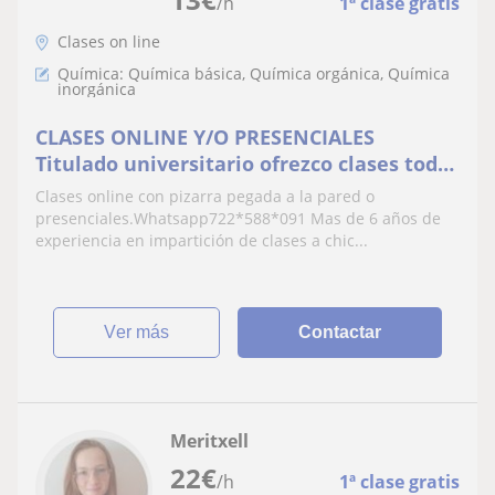
/h
1ª clase gratis
Clases on line
Química: Química básica, Química orgánica, Química
inorgánica
CLASES ONLINE Y/O PRESENCIALES
Titulado universitario ofrezco clases todos
los niveles
Clases online con pizarra pegada a la pared o
presenciales.Whatsapp722*588*091 Mas de 6 años de
experiencia en impartición de clases a chic...
ver más
Contactar
Meritxell
22
€
/h
1ª clase gratis