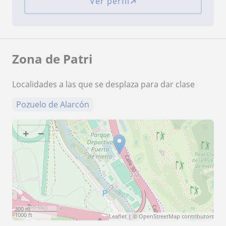
Ver perfil
Zona de Patri
Localidades a las que se desplaza para dar clase
Pozuelo de Alarcón
+
−
300 m
1000 ft
Leaflet
| ©
OpenStreetMap
contributors