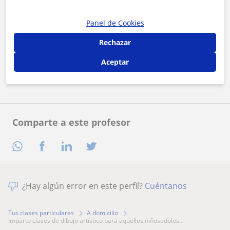
Panel de Cookies
Al hacer clic, aceptas nuestro
aviso legal
y de
privacidad
Rechazar
Aceptar
Contactar ahora
Comparte a este profesor
¿Hay algún error en este perfil?
Cuéntanos
Tus clases particulares
A domicilio
imparto clases de dibujo artístico para aquellos niñosadoles...