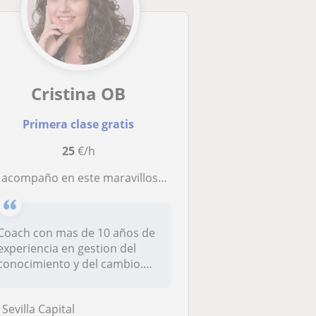
Cristina OB
Primera clase gratis
25
€/h
ompaño en este maravilloso viaje para sacar todo tu potencial con herramientas y coaching para disfrutar del camino
Coach con mas de 10 años de
experiencia en gestion del
conocimiento y del cambio.
Si...
Sevilla Capital