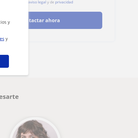
, aceptas nuestro
aviso legal
y de
privacidad
Contactar ahora
ios y
ies
y
resarte