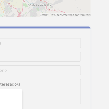
Leaflet
| ©
OpenStreetMap
contributors