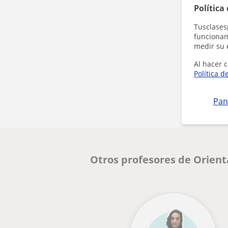
Política
Tusclases
funcionami
medir su 
Al hacer c
Política d
Pan
Otros profesores de Orient