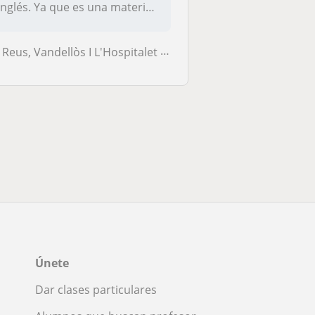
inglés. Ya que es una materia
m...
Reus, Vandellòs I L'Hospitalet de L'Infant
Únete
Dar clases particulares