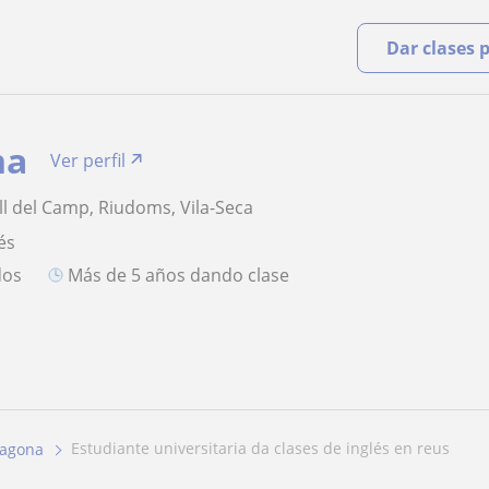
Dar clases 
na
Ver perfil
ll del Camp, Riudoms, Vila-Seca
és
dos
más de 5 años dando clase
estudiante universitaria da clases de inglés en reus
ragona