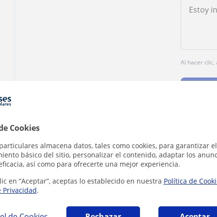
Al hacer clic
 de Cookies
¿Hay algún error en este perfil?
Cuéntanos
particulares almacena datos, tales como cookies, para garantizar el
ento básico del sitio, personalizar el contenido, adaptar los anunc
eficacia, así como para ofrecerte una mejor experiencia.
lic en “Aceptar”, aceptas lo establecido en nuestra
Política de Cook
e Privacidad
.
 en Reus que pueden interesarte
el de Cookies
Rechazar
Aceptar