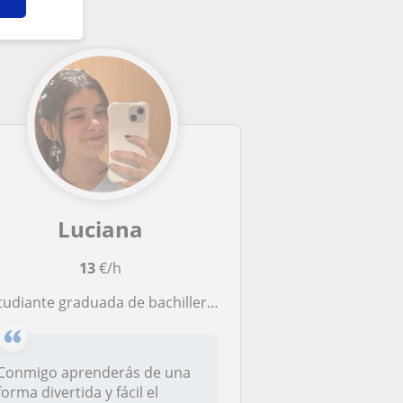
Luciana
13
€/h
nte graduada de bachillerato con muchísimo interés por el inglés. Me gustaría dar clases a los más pequeños aunque siempre estoy abierta a otro tipo de público
Conmigo aprenderás de una
forma divertida y fácil el