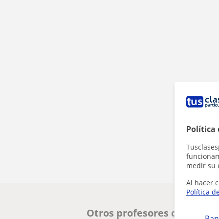
Política
Tusclases
funcionami
medir su 
Al hacer c
Política d
Otros profesores de Inglés
Pan