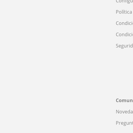
Configu
Polític
Condici
Condic
Seguri
Comun
Noveda
Pregunt