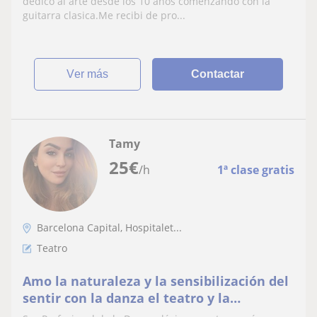
dedico al arte desde los 10 años comenzando con la
guitarra clasica.Me recibi de pro...
ver más
Contactar
Tamy
25
€
/h
1ª clase gratis
Barcelona Capital, Hospitalet...
Teatro
Amo la naturaleza y la sensibilización del
sentir con la danza el teatro y la
expresión corporal del amor a la creación