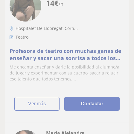
14
€
/h
Hospitalet De Llobregat, Corn...
Teatro
Profesora de teatro con muchas ganas de
enseñar y sacar una sonrisa a todos los
alumnos y alumnas, la edad no es un
Me encanta enseñar y darle la posibilidad al alumno/a
impedimento para jugar
de jugar y experimentar con su cuerpo, sacar a relucir
ese talento que todos tenemos,...
ver más
Contactar
Maria Alejandra