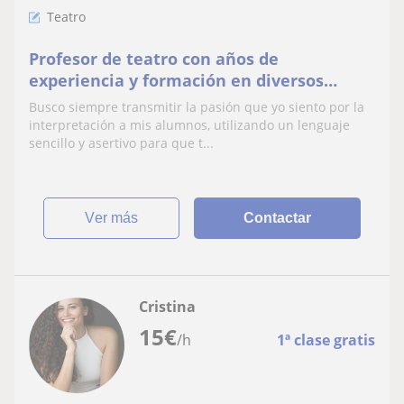
Teatro
Profesor de teatro con años de
experiencia y formación en diversos
ámbitos de la interpretación (teatro,
Busco siempre transmitir la pasión que yo siento por la
audiovisual, doblaje)
interpretación a mis alumnos, utilizando un lenguaje
sencillo y asertivo para que t...
ver más
Contactar
Cristina
15
€
/h
1ª clase gratis