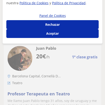
niños y adultos. El teatro es una forma de
incluso para adultos.El teatro es una de esas opciones
nuestra
Política de Cookies
y
Política de Privacidad
.
aprender ser mas seguros de si mismo,
completas para poder alejar...
mas abierto a oportunidades y mas
Panel de Cookies
presente
Rechazar
ver más
Contactar
Aceptar
Juan Pablo
20
€
/h
1ª clase gratis
Barcelona Capital, Cornellà D...
Teatro
Profesor Terapeuta en Teatro
Me llamo Juan Pablo tengo 31 años, soy de uruguay y me