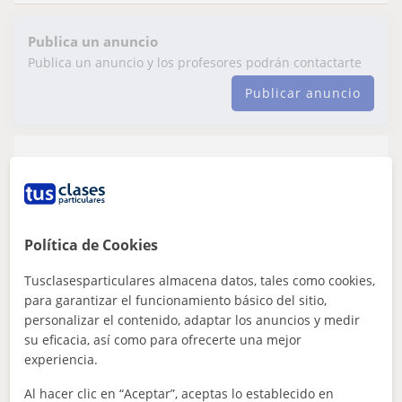
Publica un anuncio
Publica un anuncio y los profesores podrán contactarte
Publicar anuncio
Eliza
En línea
25
€
/h
1ª clase gratis
Política de Cookies
Barcelona Capital, Esplugues ...
Tusclasesparticulares almacena datos, tales como cookies,
Teatro
para garantizar el funcionamiento básico del sitio,
personalizar el contenido, adaptar los anuncios y medir
Imparto clase de interpretación-teatro en
su eficacia, así como para ofrecerte una mejor
experiencia.
el instituto britanico de Barcelona y me
gustaria hacerlo online tambien para
Clases de enseñanza personalizadas para tu hija o hijo,
Al hacer clic en “Aceptar”, aceptas lo establecido en