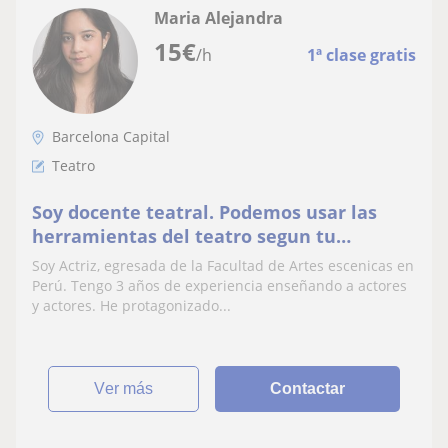
Maria Alejandra
15
€
/h
1ª clase gratis
Barcelona Capital
Teatro
Soy docente teatral. Podemos usar las
herramientas del teatro segun tu
objetivo: habilidades blandas o mejorar tu
Soy Actriz, egresada de la Facultad de Artes escenicas en
acting, etc
Perú. Tengo 3 años de experiencia enseñando a actores
y actores. He protagonizado...
ver más
Contactar