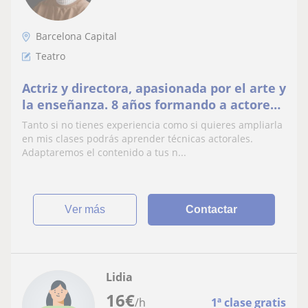
Barcelona Capital
Teatro
Actriz y directora, apasionada por el arte y
la enseñanza. 8 años formando a actores
y actrices.
Tanto si no tienes experiencia como si quieres ampliarla
en mis clases podrás aprender técnicas actorales.
Adaptaremos el contenido a tus n...
ver más
Contactar
Lidia
16
€
/h
1ª clase gratis