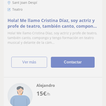
Sant Joan Despí
Teatro
Hola! Me llamo Cristina Díaz, soy actriz y
profe de teatro, también canto, compongo
y tengo formación en teatro musical y
Hola! Me llamo Cristina Díaz, soy actriz y profe de teatro,
delante de la cámara
también canto, compongo y tengo formación en teatro
musical y delante de la cám...
ver más
Contactar
Alejandro
15
€
/h