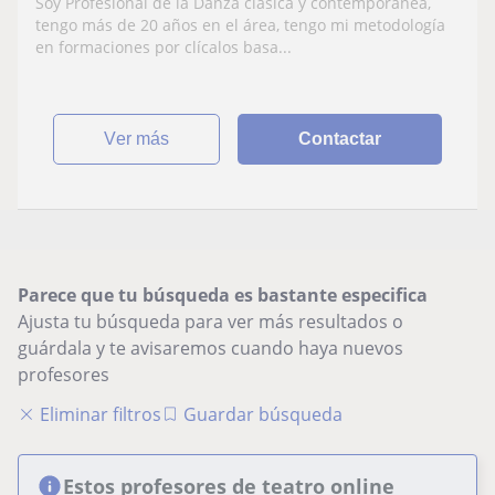
Soy Profesional de la Danza clásica y contemporánea,
fundamentalmente con más técnicas del
tengo más de 20 años en el área, tengo mi metodología
ballet aplicadas
en formaciones por clícalos basa...
ver más
Contactar
Parece que tu búsqueda es bastante especifica
Ajusta tu búsqueda para ver más resultados o
guárdala y te avisaremos cuando haya nuevos
profesores
Eliminar filtros
Guardar búsqueda
Estos profesores de teatro online