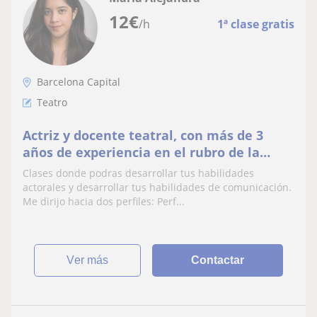
12
€
/h
1ª clase gratis
Barcelona Capital
Teatro
Actriz y docente teatral, con más de 3
años de experiencia en el rubro de la
docencia. Combino las herramientas del
Clases donde podras desarrollar tus habilidades
teatro y la impro para desarrollar unas
actorales y desarrollar tus habilidades de comunicación.
clases entretenidas y tambien para el
Me dirijo hacia dos perfiles: Perf...
desarrollo de habilidades blandas.
ver más
Contactar