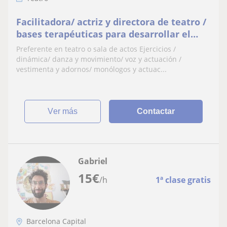
Facilitadora/ actriz y directora de teatro /
bases terapéuticas para desarrollar el
alma en escena
Preferente en teatro o sala de actos Ejercicios /
dinámica/ danza y movimiento/ voz y actuación /
vestimenta y adornos/ monólogos y actuac...
ver más
Contactar
Gabriel
15
€
/h
1ª clase gratis
Barcelona Capital