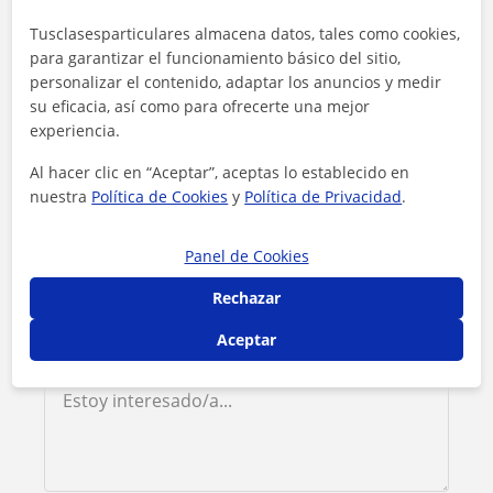
Contacta con Maialen
Tusclasesparticulares almacena datos, tales como cookies,
para garantizar el funcionamiento básico del sitio,
personalizar el contenido, adaptar los anuncios y medir
Tarifa
11
€/h
su eficacia, así como para ofrecerte una mejor
experiencia.
1ª clase gratis
Al hacer clic en “Aceptar”, aceptas lo establecido en
nuestra
Política de Cookies
y
Política de Privacidad
.
Panel de Cookies
Rechazar
Aceptar