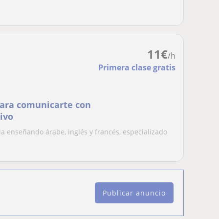
11
€
/h
Primera clase gratis
para comunicarte con
tivo
ia enseñando árabe, inglés y francés, especializado
Publicar anuncio