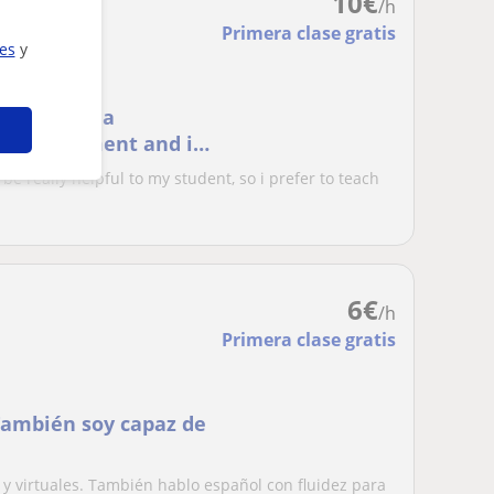
10
€
/h
Primera clase gratis
ies
y
t creating a
g environment and i
 be really helpful to my student, so i prefer to teach
6
€
/h
Primera clase gratis
 También soy capaz de
 y virtuales. También hablo español con fluidez para