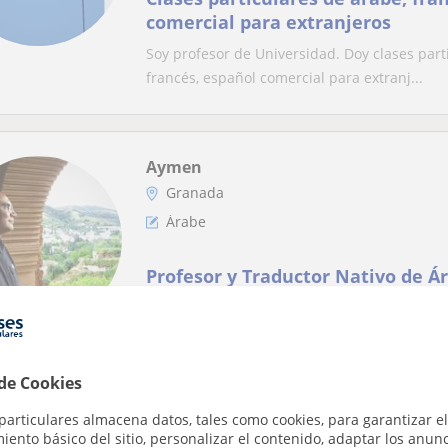
comercial para extranjeros
Soy profesor de Universidad. Doy clases parti
francés, español comercial para extranj...
Aymen
Granada
Árabe
Profesor y Traductor Nativo de Ár
and Translator
Soy un experto, profesor y traductor de ára
2020, ofreciendo clases de gramática clásica y
 de Cookies
particulares almacena datos, tales como cookies, para garantizar el
ento básico del sitio, personalizar el contenido, adaptar los anunc
Waleed