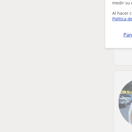
medir su 
Al hacer c
Política d
Pan