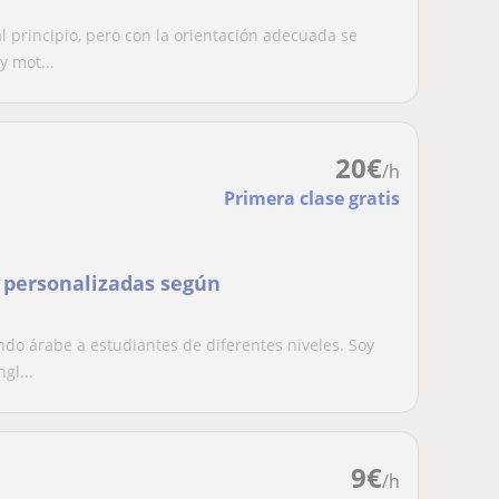
 principio, pero con la orientación adecuada se
y mot...
20
€
/h
Primera clase gratis
s personalizadas según
o árabe a estudiantes de diferentes niveles. Soy
gl...
9
€
/h