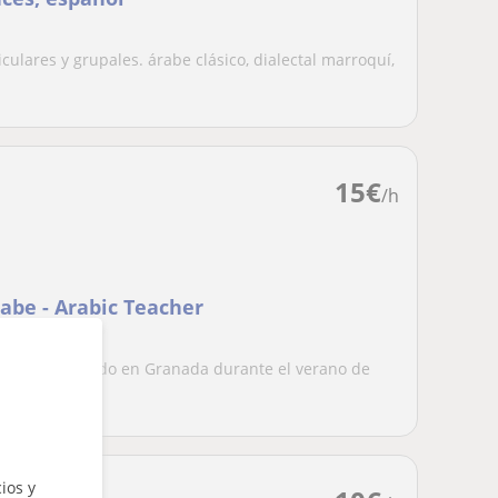
culares y grupales. árabe clásico, dialectal marroquí,
15
€
/h
abe - Arabic Teacher
be nativo, basado en Granada durante el verano de
...
ios y