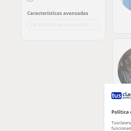
Características avanzadas
Política
Tusclases
funcionami