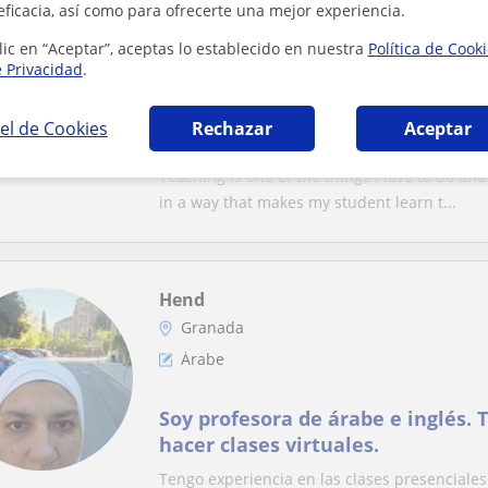
eficacia, así como para ofrecerte una mejor experiencia.
Granada
lic en “Aceptar”, aceptas lo establecido en nuestra
Política de Cook
Árabe: Matemáticas básicas
e Privacidad
.
I defin myself as passionate abou
el de Cookies
Rechazar
Aceptar
supportive and inclusive learnin
can teach teenagers and andults.
Teaching is one of the things i love to do and
in a way that makes my student learn t...
Hend
Granada
Árabe
Soy profesora de árabe e inglés.
hacer clases virtuales.
Tengo experiencia en las clases presenciales