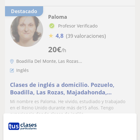
Destacado
Paloma
Profesor Verificado
★
4,8
(39 valoraciones)
20
€
/h
Boadilla Del Monte, Las Rozas...
Inglés
Clases de inglés a domicilio. Pozuelo,
Boadilla, Las Rozas, Majadahonda,
Villaviciosa de Odón, Brunete
Mi nombre es Paloma. He vivido, estudiado y trabajado
en el Reino Unido durante más de15 años. Tengo
experiencia dando clases de inglés...
ver más
Contactar