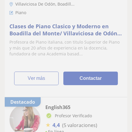
Villaviciosa De Odón, Boadill...
Piano
Clases de Piano Clasico y Moderno en
Boadilla del Monte/ Villaviciosa de Odón/
Pozuelo de Alarcón con el método
Profesora de Piano italiana, con titulo Superior de Piano
Napolitano rápido y divertido
y más que 20 años de experiencia en la docencia,
fundadora de una Academia basad...
ver más
Contactar
Destacado
English365
Profesor Verificado
★
4,4
(5 valoraciones)
En línea