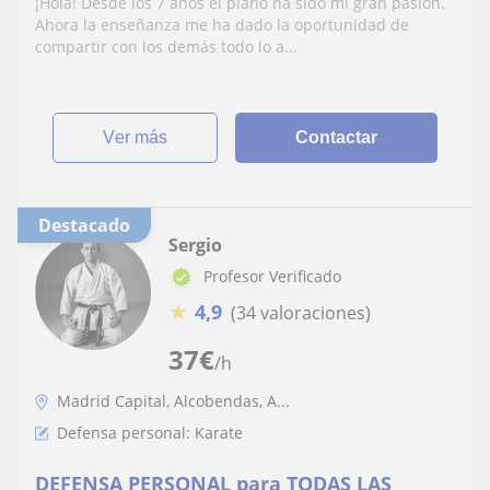
¡Hola! Desde los 7 años el piano ha sido mi gran pasión.
Pozuelo, Majadahonda, Villaviciosa,
Ahora la enseñanza me ha dado la oportunidad de
Madrid capital
compartir con los demás todo lo a...
ver más
Contactar
Destacado
Sergio
Profesor Verificado
★
4,9
(34 valoraciones)
37
€
/h
Madrid Capital, Alcobendas, A...
Defensa personal: Karate
DEFENSA PERSONAL para TODAS LAS