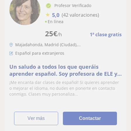
Profesor Verificado
★
5,0
(42 valoraciones)
En línea
25
€
/h
1ª clase gratis
Majadahonda, Madrid (Ciudad),...
Español para extranjeros
Un saludo a todos los que queráis
aprender español. Soy profesora de ELE y
arqueóloga. Doy clases muy entretenidas
¡Me encanta dar clases de español! Si quieres aprender
presenciales y on line
o mejorar el idioma, no dudes en ponerte en contacto
conmigo. Clases muy personaliza...
ver más
Contactar