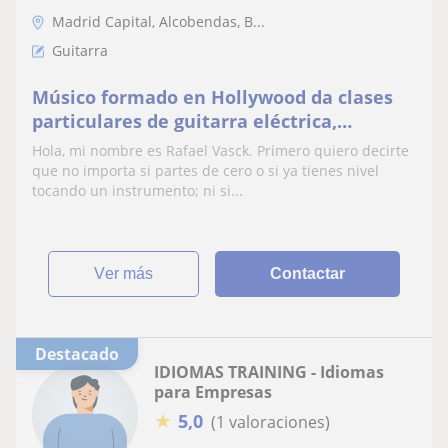
Madrid Capital, Alcobendas, B...
Guitarra
Músico formado en Hollywood da clases
particulares de guitarra eléctrica,
acústica y clásica. Armonía, improvisación
Hola, mi nombre es Rafael Vasck. Primero quiero decirte
que no importa si partes de cero o si ya tienes nivel
tocando un instrumento; ni si...
ver más
Contactar
Destacado
IDIOMAS TRAINING - Idiomas
para Empresas
★
5,0
(1 valoraciones)