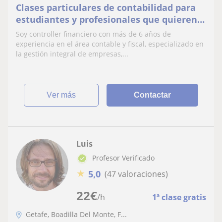
Clases particulares de contabilidad para
estudiantes y profesionales que quieren
mejorar sus finanzas
Soy controller financiero con más de 6 años de
experiencia en el área contable y fiscal, especializado en
la gestión integral de empresas,...
ver más
Contactar
Luis
Profesor Verificado
★
5,0
(47 valoraciones)
22
€
/h
1ª clase gratis
Getafe, Boadilla Del Monte, F...