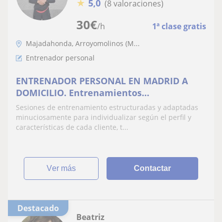
★
5,0
(8 valoraciones)
30
€
/h
1ª clase gratis
Majadahonda, Arroyomolinos (M...
Entrenador personal
ENTRENADOR PERSONAL EN MADRID A
DOMICILIO. Entrenamientos
individualizados en base a las
Sesiones de entrenamiento estructuradas y adaptadas
característica y exigencias del cliente
minuciosamente para individualizar según el perfil y
características de cada cliente, t...
ver más
Contactar
Destacado
Beatriz