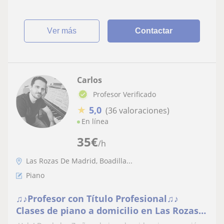
ver más
Contactar
Carlos
Profesor Verificado
★
5,0
(36 valoraciones)
En línea
35
€
/h
Las Rozas De Madrid, Boadilla...
Piano
♫♪Profesor con Título Profesional♫♪
Clases de piano a domicilio en Las Rozas,
Las Matas, Torrelodones, Boadilla,