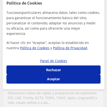
Política de Cookies
Tusclasesparticulares almacena datos, tales como cookies,
para garantizar el funcionamiento básico del sitio,
Destacado
personalizar el contenido, adaptar los anuncios y medir
In English Please
su eficacia, así como para ofrecerte una mejor
Profesor Verificado
experiencia.
★
5,0
(75 valoraciones)
Al hacer clic en “Aceptar”, aceptas lo establecido en
En línea
nuestra
Política de Cookies
y
Política de Privacidad
.
22
€
/h
Panel de Cookies
Boadilla Del Monte
FCE First Certificate in English
Rechazar
Aceptar
🏆 Clases de preparación de exámenes -
(FCE, CAE, CPE, TRINITY, IELTS, TOEFL y
más, a domicilio u online
Ofrecemos clases de inglés y preparación de exámenes
FCE, CAE, Trinity, IELTS, TOEFL, TOEIC, Aptis, Linguaskill y
más, clases online o a do...