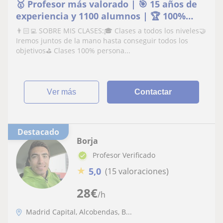
🥇 Profesor más valorado | 🎯 15 años de
experiencia y 1100 alumnos | 🏆 100%
aprobados
👨🏻‍💻 SOBRE MIS CLASES:🎓 Clases a todos los niveles🤝
Iremos juntos de la mano hasta conseguir todos los
objetivos⛳️ Clases 100% persona...
ver más
Contactar
Destacado
Borja
Profesor Verificado
★
5,0
(15 valoraciones)
28
€
/h
Madrid Capital, Alcobendas, B...