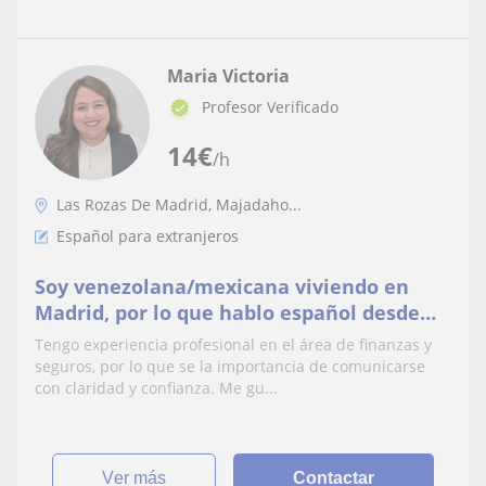
Maria Victoria
Profesor Verificado
14
€
/h
Las Rozas De Madrid, Majadaho...
Español para extranjeros
Soy venezolana/mexicana viviendo en
Madrid, por lo que hablo español desde
nacimiento, soy cercana paciente y
Tengo experiencia profesional en el área de finanzas y
practica
seguros, por lo que se la importancia de comunicarse
con claridad y confianza. Me gu...
ver más
Contactar