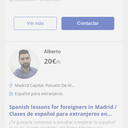
ver más
Contactar
Alberto
20
€
/h
Madrid Capital, Pozuelo De Al...
Español para extranjeros
Spanish lessons for foreigners in Madrid /
Clases de español para extranjeros en
Madrid
¿Te gustaría comenzar a estudiar o mejorar tu español?
Si es así, puedo ayudarte. Me llamo Alberto y soy