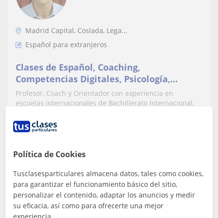
Madrid Capital, Coslada, Lega...
Español para extranjeros
Clases de Español, Coaching,
Competencias Digitales, Psicología,
Historia y Valores
Profesor, Coach y Orientador con experiencia en
escuelas internacionales de Bachillerato Internacional,
así como nacional. Clases en inglés...
Política de Cookies
ver más
Contactar
Tusclasesparticulares almacena datos, tales como cookies,
para garantizar el funcionamiento básico del sitio,
personalizar el contenido, adaptar los anuncios y medir
Rosa
su eficacia, así como para ofrecerte una mejor
★
5,0
(20 valoraciones)
experiencia.