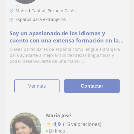
Madrid Capital, Pozuelo De Al...
Español para extranjeros
Soy un apasionado de los idiomas y
cuento con una extensa formación en la
enseñanza del español como lengua
Clases particulares de español como lengua extranjera
extranjera
para ayudarte a mejorar tus destrezas lingüísticas y
poder desenvolverte de una maner...
ver más
Contactar
María José
★
4,9
(16 valoraciones)
En línea