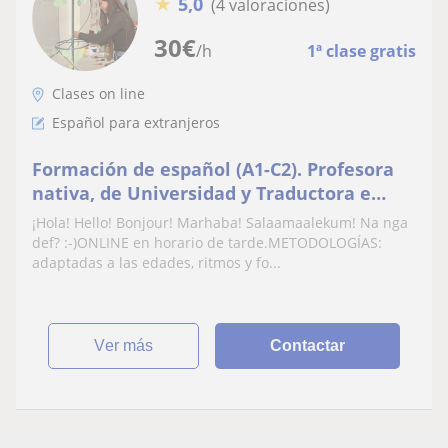
★
5,0
(4 valoraciones)
30
€
/h
1ª clase gratis
Clases on line
Español para extranjeros
Formación de español (A1-C2). Profesora
nativa, de Universidad y Traductora e
Intérprete cualificada
¡Hola! Hello! Bonjour! Marhaba! Salaamaalekum! Na nga
def? :-)ONLINE en horario de tarde.METODOLOGÍAS:
adaptadas a las edades, ritmos y fo...
ver más
Contactar