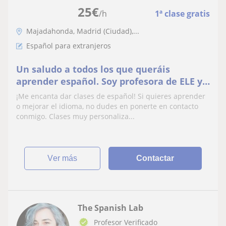
25
€
/h
1ª clase gratis
Majadahonda, Madrid (Ciudad),...
Español para extranjeros
Un saludo a todos los que queráis
aprender español. Soy profesora de ELE y
arqueóloga. Doy clases muy entretenidas
¡Me encanta dar clases de español! Si quieres aprender
presenciales y on line
o mejorar el idioma, no dudes en ponerte en contacto
conmigo. Clases muy personaliza...
ver más
Contactar
The Spanish Lab
Profesor Verificado