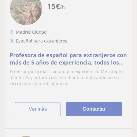
15
€
/h
Madrid Ciudad
Español para extranjeros
Profesora de español para extranjeros con
más de 5 años de experiencia, todos los
niveles Clases adaptadas a casa alumno.
Profesor particular, con amplia experiencia: Me adapto
al interés y entorno del estudiante enfatizando en su
circunstancia particular y ap...
ver más
Contactar