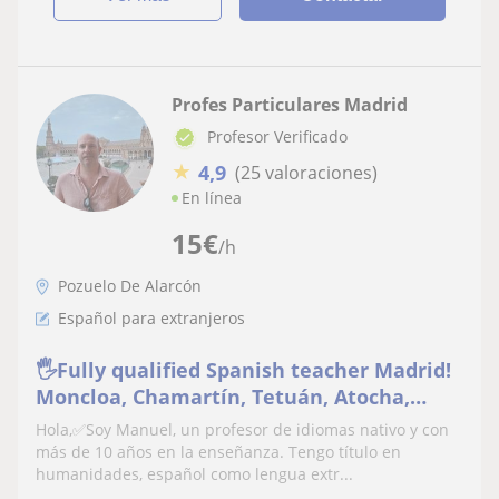
Profes Particulares Madrid
Profesor Verificado
★
4,9
(25 valoraciones)
En línea
15
€
/h
Pozuelo De Alarcón
Español para extranjeros
🖐️Fully qualified Spanish teacher Madrid!
Moncloa, Chamartín, Tetuán, Atocha,
Chamartín, Sol, Tablas,
Hola,✅Soy Manuel, un profesor de idiomas nativo y con
Chamberí,Retiro,Arganzuela.
más de 10 años en la enseñanza. Tengo título en
humanidades, español como lengua extr...