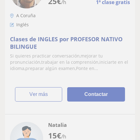
25
€
/h
1ª clase gratis
A Coruña
Inglés
Clases de INGLES por PROFESOR NATIVO
BILINGUE
Si quieres practicar conversación,mejorar tu
pronunciación,trabajar en la comprensión,iniciarte en el
idioma,preparar algún examen,Ponte en...
ver más
Contactar
Natalia
15
€
/h