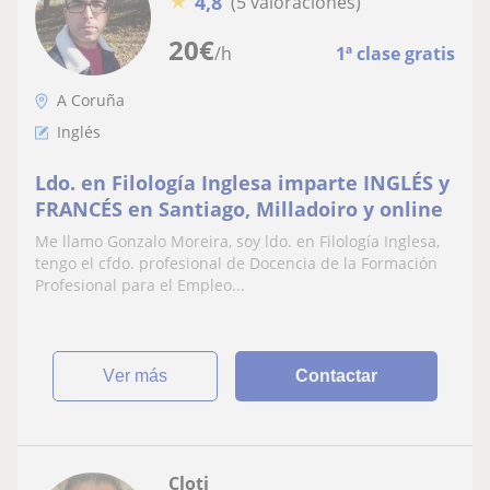
★
4,8
(5 valoraciones)
20
€
/h
1ª clase gratis
A Coruña
Inglés
Ldo. en Filología Inglesa imparte INGLÉS y
FRANCÉS en Santiago, Milladoiro y online
Me llamo Gonzalo Moreira, soy ldo. en Filología Inglesa,
tengo el cfdo. profesional de Docencia de la Formación
Profesional para el Empleo...
ver más
Contactar
Cloti