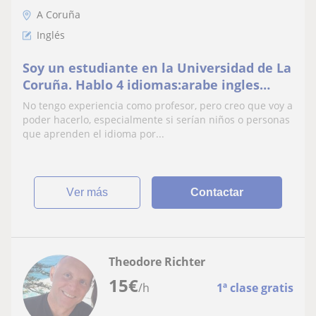
A Coruña
Inglés
Soy un estudiante en la Universidad de La
Coruña. Hablo 4 idiomas:arabe ingles
frances y español .
No tengo experiencia como profesor, pero creo que voy a
poder hacerlo, especialmente si serían niños o personas
que aprenden el idioma por...
ver más
Contactar
Theodore Richter
15
€
/h
1ª clase gratis