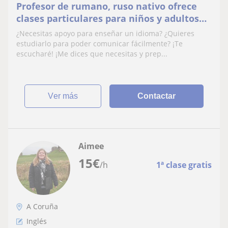
Profesor de rumano, ruso nativo ofrece
clases particulares para niños y adultos
en Santiago de Compostela o en línea.
¿Necesitas apoyo para enseñar un idioma? ¿Quieres
estudiarlo para poder comunicar fácilmente? ¡Te
escucharé! ¡Me dices que necesitas y prep...
ver más
Contactar
Aimee
15
€
/h
1ª clase gratis
A Coruña
Inglés