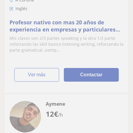
Inglés
Profesor nativo con mas 20 años de
experiencia en empresas y particulares
apasionado con la enseñanza
Mis clases son 2/3 partes speaking y la otra 1/3 parte
reforzando las skill basico listening writing, reforzando la
parte gramatical, siemp...
ver más
Contactar
Aymene
12
€
/h