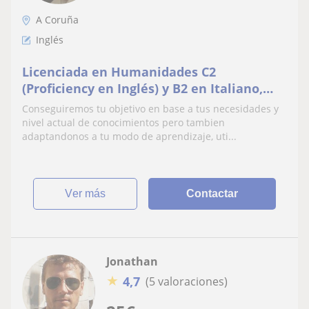
A Coruña
Inglés
Licenciada en Humanidades C2
(Proficiency en Inglés) y B2 en Italiano,
actualmente opositando para profesora
Conseguiremos tu objetivo en base a tus necesidades y
de secundaria.
nivel actual de conocimientos pero tambien
adaptandonos a tu modo de aprendizaje, uti...
ver más
Contactar
Jonathan
★
4,7
(5 valoraciones)