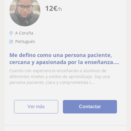
12
€
/h
A Coruña
Portugués
Me defino como una persona paciente,
cercana y apasionada por la enseñanza.
Me gusta adaptar cada clase a las
Cuento con experiencia enseñando a alumnos de
necesidades.
diferentes niveles y estilos de aprendizaje. Soy una
persona paciente, clara y comprometida c...
ver más
Contactar