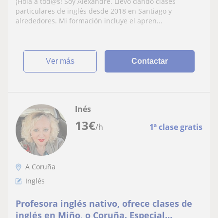
¡Hola a tod@s! Soy Alexandre. Llevo dando clases
particulares de inglés desde 2018 en Santiago y
alrededores. Mi formación incluye el apren...
ver más
Contactar
Inés
13
€
/h
1ª clase gratis
A Coruña
Inglés
Profesora inglés nativo, ofrece clases de
inglés en Miño, o Coruña. Especial