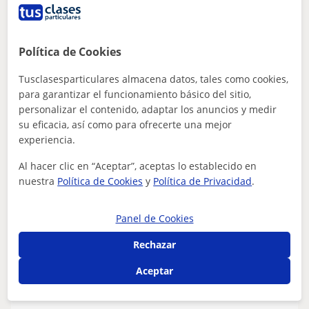
bachillerato y selectividad.
Poseo experiencia dando clases de apoyo a alumnado de
primaria y bachillerato, abogando por una enseñanza
Política de Cookies
más conversacional y adaptada a l...
Tusclasesparticulares almacena datos, tales como cookies,
para garantizar el funcionamiento básico del sitio,
personalizar el contenido, adaptar los anuncios y medir
ver más
Contactar
su eficacia, así como para ofrecerte una mejor
experiencia.
Al hacer clic en “Aceptar”, aceptas lo establecido en
nuestra
Política de Cookies
y
Política de Privacidad
.
Irina
12
€
/h
Panel de Cookies
Rechazar
A Coruña
Aceptar
Rumano