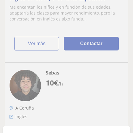
hincapié en especialidad conversación.
Me encantan los niños y en función de sus edades,
adaptaría las clases para mayor rendimiento, pero la
conversación en inglés es algo funda...
ver más
Contactar
Sebas
10
€
/h
A Coruña
Inglés
Profesor de inglés nivel primaria, ESO,