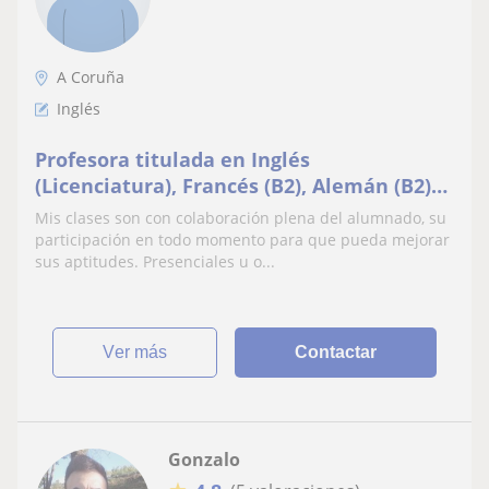
A Coruña
Inglés
Profesora titulada en Inglés
(Licenciatura), Francés (B2), Alemán (B2)
Galligo (C2) imparte clases presenciales u
Mis clases son con colaboración plena del alumnado, su
online.
participación en todo momento para que pueda mejorar
sus aptitudes. Presenciales u o...
ver más
Contactar
Gonzalo