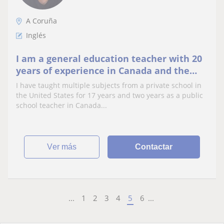
A Coruña
Inglés
I am a general education teacher with 20
years of experience in Canada and the
United States. Currently living in Santa
I have taught multiple subjects from a private school in
Cruz and wanting to find a part or full
the United States for 17 years and two years as a public
time teaching position in the area
school teacher in Canada...
ver más
Contactar
...
1
2
3
4
5
6
...