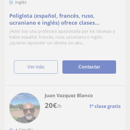
Inglés
Poliglota (español, francés, ruso,
ucraniano e inglés) ofrece clases
particulares dinámicas para todas las
¡Hola! Soy una profesora apasionada por los idiomas y
edades en Coruña
hablo español, francés, ruso, ucraniano e inglés.
¿Quieres aprender un idioma sin abu...
ver más
Contactar
Juan Vazquez Blanco
20
€
/h
1ª clase gratis
A Coruña