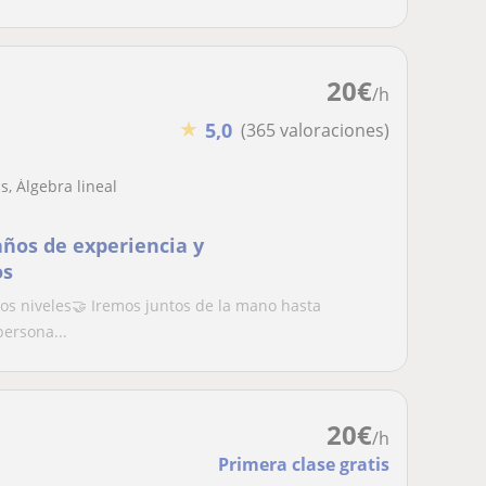
20
€
/h
★
5,0
(365 valoraciones)
, Álgebra lineal
años de experiencia y
os
los niveles🤝 Iremos juntos de la mano hasta
persona...
20
€
/h
Primera clase gratis