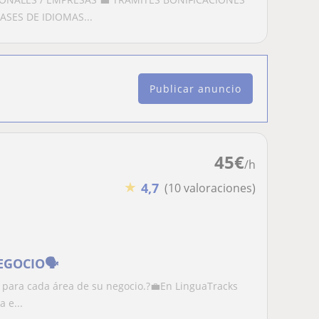
ASES DE IDIOMAS...
Publicar anuncio
45
€
/h
★
4,7
(10 valoraciones)
EGOCIO🗣️
 para cada área de su negocio.?💼En LinguaTracks
 e...