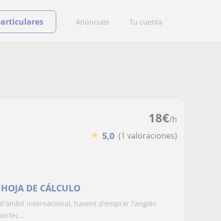
particulares
Anúnciate
Tu cuenta
18
€
/h
★
5,0
(1 valoraciones)
) HOJA DE CÁLCULO
'àmbit internacional, havent d'emprar l'anglès
erfec...