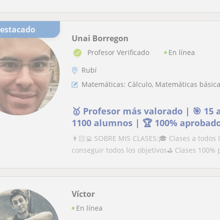
Destacado
Unai Borregon
En línea
Profesor Verificado
Rubí
Matemáticas: Cálculo, Matemáticas básicas
🥇 Profesor más valorado | 🎯 15 
1100 alumnos | 🏆 100% aprobad
👨🏻‍💻 SOBRE MIS CLASES:🎓 Clases a todos 
conseguir todos los objetivos⛳️ Clases 100% 
Víctor
En línea