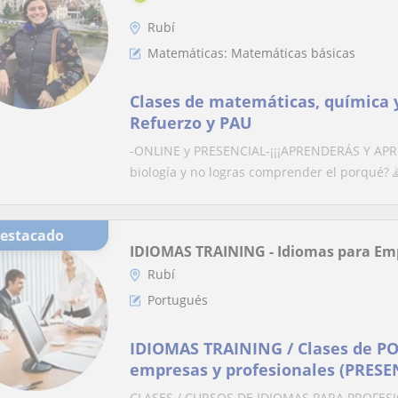
Rubí
Matemáticas: Matemáticas básicas
Clases de matemáticas, química y fís
Refuerzo y PAU
-ONLINE y PRESENCIAL-¡¡¡APRENDERÁS Y APROBA
biología y no logras comprender el porqué? ​
Destacado
IDIOMAS TRAINING - Idiomas para Em
Rubí
Portugués
IDIOMAS TRAINING / Clases de P
empresas y profesionales (PRESEN
Provincia de Barcelona
CLASES / CURSOS DE IDIOMAS PARA PROFES