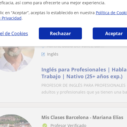
FUNDAEEn IDIOMAS TRAINING, ofrecemos CL
eficacia, así como para ofrecerte una mejor experiencia.
lic en “Aceptar”, aceptas lo establecido en nuestra
Política de Cook
e Privacidad
.
Destacado
Allan
el de Cookies
Rechazar
Aceptar
Profesor Verificado
Abrera, Badia Del Vallès, Bar...
Inglés
Inglés para Profesionales | Habla
Trabajo | Nativo (25+ años exp.)
PROFESOR DE INGLÉS PARA PROFESIONALES 
adultos y profesionales que ya tienen una bas
Mis Clases Barcelona - Mariana Elías
Profesor Verificado