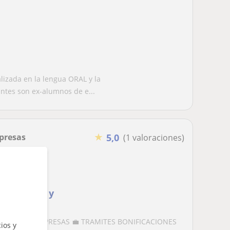
alizada en la lengua ORAL y la
tes son ex-alumnos de e...
★
presas
5,0
(1 valoraciones)
 empresas y
INE)
IONALES / EMPRESAS 💼 TRAMITES BONIFICACIONES
ios y