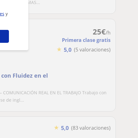
ASES DE IDIOMAS...
ies
y
25
€
/h
Primera clase gratis
★
5,0
(5 valoraciones)
 con Fluidez en el
– COMUNICACIÓN REAL EN EL TRABAJO Trabajo con
e de ingl...
★
5,0
(83 valoraciones)