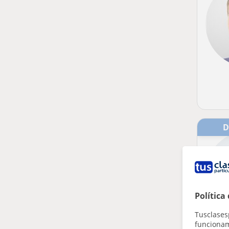
Política
Tusclases
funcionami