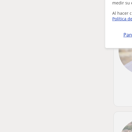
medir su 
Al hacer c
Política d
Pan