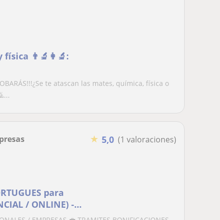
ica 👨‍🔬​👩‍🔬​:
RÁS!!!¿Se te atascan las mates, química, física o
...
★
presas
5,0
(1 valoraciones)
ORTUGUES para
CIAL / ONLINE) -
IONALES / EMPRESAS 💼 TRAMITES BONIFICACIONES