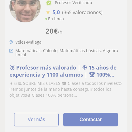
Profesor Verificado
★
5,0
(365 valoraciones)
En línea
20
€
/h
Vélez-Málaga
Matemáticas: Cálculo, Matemáticas básicas, Álgebra
lineal
🥇 Profesor más valorado | 🎯 15 años de
experiencia y 1100 alumnos | 🏆 100%
aprobados
👨🏻‍💻 SOBRE MIS CLASES:🎓 Clases a todos los niveles🤝
Iremos juntos de la mano hasta conseguir todos los
objetivos⛳️ Clases 100% persona...
ver más
Contactar