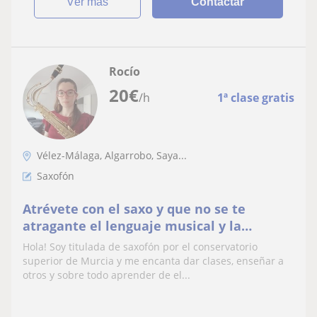
ver más
Contactar
Rocío
20
€
/h
1ª clase gratis
Vélez-Málaga, Algarrobo, Saya...
Saxofón
Atrévete con el saxo y que no se te
atragante el lenguaje musical y la
armonía. Nunca es tarde para disfrutar
Hola! Soy titulada de saxofón por el conservatorio
aprendiendo. Sin límite de edad
superior de Murcia y me encanta dar clases, enseñar a
otros y sobre todo aprender de el...