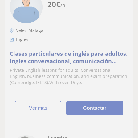
20
€
/h
Vélez-Málaga
Inglés
Clases particulares de inglés para adultos.
Inglés conversacional, comunicación
profesional y preparación de exámenes
Private English lessons for adults. Conversational
English, business communication, and exam preparation
(Cambridge, IELTS).With over 15 ye...
ver más
Contactar