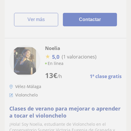
ver más
Contactar
Noelia
★
5,0
(1 valoraciones)
En línea
13
€
/h
1ª clase gratis
Vélez-Málaga
Violonchelo
Clases de verano para mejorar o aprender
a tocar el violonchelo
¡Hola! Soy Noelia, estudiante de Violonchelo en el
Conservatorio Superior Victoria Eugenia de Granada y