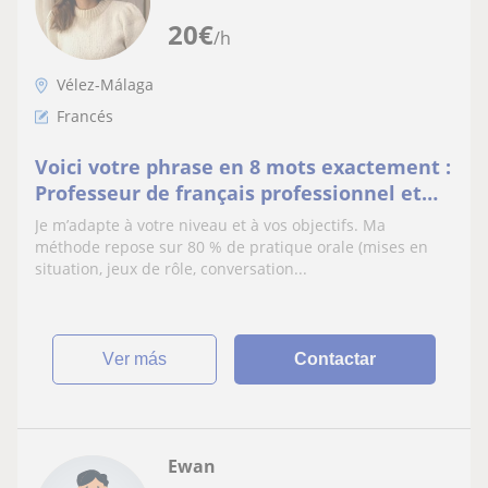
20
€
/h
Vélez-Málaga
Francés
Voici votre phrase en 8 mots exactement :
Professeur de français professionnel et
conversationnel toutes catégories
Je m’adapte à votre niveau et à vos objectifs. Ma
méthode repose sur 80 % de pratique orale (mises en
situation, jeux de rôle, conversation...
ver más
Contactar
Ewan