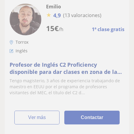
Emilio
★
4,9
(13 valoraciones)
15
€
/h
1ª clase gratis
Torrox
Inglés
Profesor de Inglés C2 Proficiency
disponible para dar clases en zona de la
Axarquía
Tengo magisterio, 3 años de experiencia trabajando de
maestro en EEUU por el programa de profesores
visitantes del MEC, el título del C2 d...
ver más
Contactar