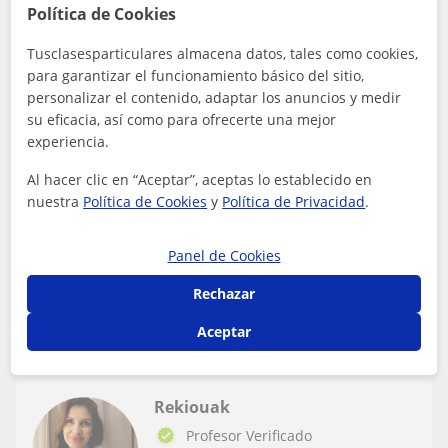
25
€
/h
1ª clase gratis
Política de Cookies
Tusclasesparticulares almacena datos, tales como cookies,
Vélez-Málaga, Algarrobo, Bena...
para garantizar el funcionamiento básico del sitio,
Defensa personal: Taekwondo
personalizar el contenido, adaptar los anuncios y medir
su eficacia, así como para ofrecerte una mejor
Se imparten Clases de Taekwondo,
experiencia.
Defensa Personal y Acondicionamiento
Físico - Grupales o Personales
Al hacer clic en “Aceptar”, aceptas lo establecido en
Clases de Taekwondo, Defensa Personal y
nuestra
Política de Cookies
y
Política de Privacidad
.
Acondicionamiento Físico. Clases grupales o personales,
según necesidad del alumno/a. Entrenamiento...
Panel de Cookies
Rechazar
ver más
Contactar
Aceptar
Rekiouak
Profesor Verificado