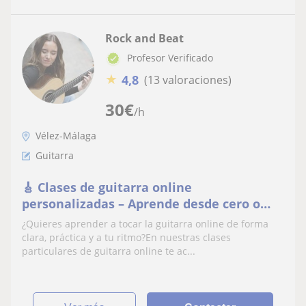
Rock and Beat
Profesor Verificado
★
4,8
(13 valoraciones)
30
€
/h
Vélez-Málaga
Guitarra
🎸 Clases de guitarra online
personalizadas – Aprende desde cero o
mejora tu nivel
¿Quieres aprender a tocar la guitarra online de forma
clara, práctica y a tu ritmo?En nuestras clases
particulares de guitarra online te ac...