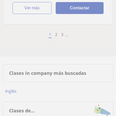
ver más
Contactar
1
2
3
...
Clases in company más buscadas
Inglés
Clases de...