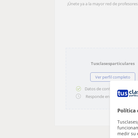
¡Únete ya a la mayor red de profesores 
Tusclasesparticulares
Ver perfil completo
Datos de contacto validados
Responde en pocas horas
Política
Tusclases
funcionami
medir su 