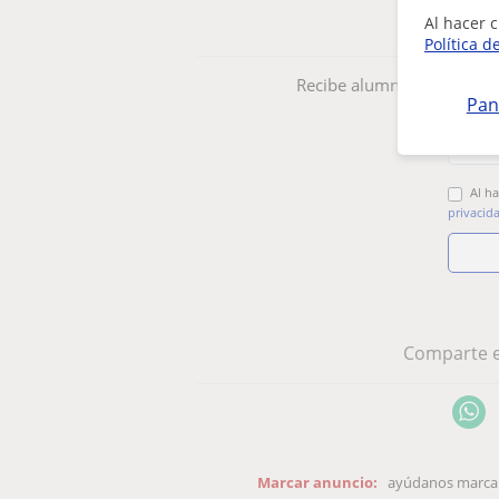
Al hacer c
Aler
Política d
Recibe alumnos u ofertas 
Pan
Al ha
privacid
Comparte e
Marcar anuncio:
ayúdanos marcand