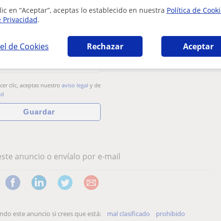
lic en “Aceptar”, aceptas lo establecido en nuestra
Política de Cook
tas gratuitas en tu e-mail
e Privacidad
.
de trabajo de profesor/a de
Italiano en Valencia
el de Cookies
Rechazar
Aceptar
cer clic, aceptas nuestro
aviso legal
y de
ad
ste anuncio o envíalo por e-mail
o este anuncio si crees que está:
mal clasificado
prohibido