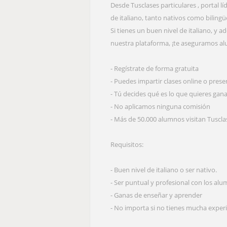
Desde Tusclases particulares , portal l
de italiano, tanto nativos como bilingüe
Si tienes un buen nivel de italiano, y 
nuestra plataforma, ¡te aseguramos al
- Regístrate de forma gratuita
- Puedes impartir clases online o presen
- Tú decides qué es lo que quieres gana
- No aplicamos ninguna comisión
- Más de 50.000 alumnos visitan Tusclas
Requisitos:
- Buen nivel de italiano o ser nativo.
- Ser puntual y profesional con los alu
- Ganas de enseñar y aprender
- No importa si no tienes mucha exper