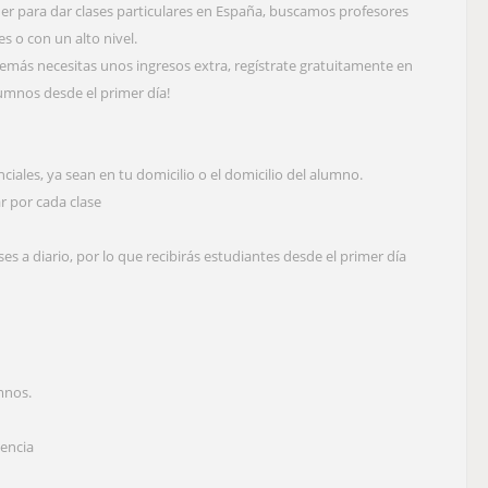
íder para dar clases particulares en España, buscamos profesores
s o con un alto nivel.
además necesitas unos ingresos extra, regístrate gratuitamente en
umnos desde el primer día!
ciales, ya sean en tu domicilio o el domicilio del alumno.
r por cada clase
es a diario, por lo que recibirás estudiantes desde el primer día
mnos.
iencia