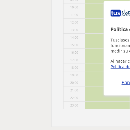
10:00
11:00
12:00
Política
13:00
14:00
Tusclases
funcionami
15:00
medir su 
16:00
17:00
Al hacer c
Política d
18:00
19:00
Pan
20:00
21:00
22:00
23:00