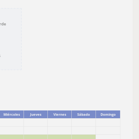
rde
s
Miércoles
Jueves
Viernes
Sábado
Domingo