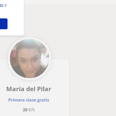
ies
y
eresarte
Maria del Pilar
Primera clase gratis
20
€/h