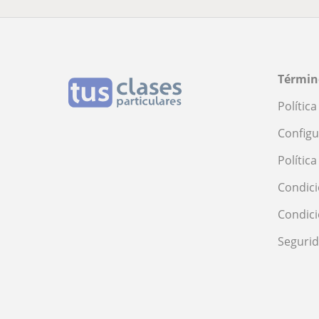
Términ
Polític
Configu
Polític
Condici
Condic
Seguri