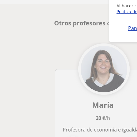
Al hacer c
Política d
Otros profesores online d
Pan
María
20
€/h
Profesora de economía e igualdad, entre otras cos