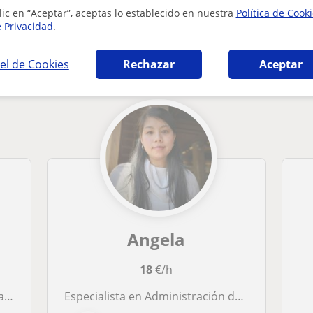
lic en “Aceptar”, aceptas lo establecido en nuestra
Política de Cook
e Privacidad
.
e Administración de empresas que pueden int
el de Cookies
Rechazar
Aceptar
Angela
18
€/h
as
Especialista en Administración de Empresas con enfasis en finanzas. Disponible para todos los niveles y edades