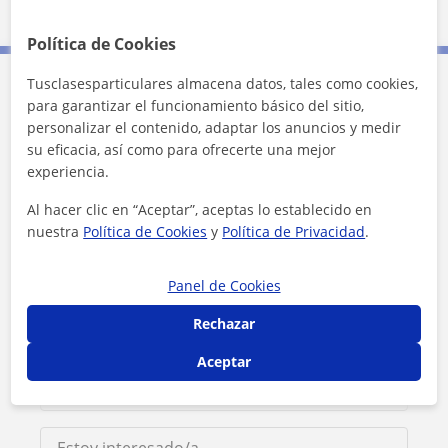
Política de Cookies
Tusclasesparticulares almacena datos, tales como cookies,
Contacta con María Filomena
para garantizar el funcionamiento básico del sitio,
personalizar el contenido, adaptar los anuncios y medir
su eficacia, así como para ofrecerte una mejor
Tarifa
25
€/h
experiencia.
1ª clase gratis
Al hacer clic en “Aceptar”, aceptas lo establecido en
nuestra
Política de Cookies
y
Política de Privacidad
.
Panel de Cookies
Rechazar
Aceptar