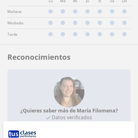
Lu
Ma
Mi
Ju
Vi
Sá
Do
Mañana
Mediodía
Tarde
Reconocimientos
¿Quieres saber más de María Filomena?
Datos verificados
Ver perfil