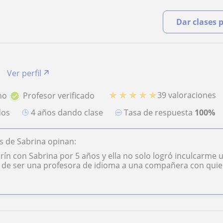
Dar clases 
Ver perfil
★
★
★
★
★
39 valoraciones
no
Profesor verificado
dos
4 años dando clase
Tasa de respuesta
100%
 de Sabrina opinan:
ín con Sabrina por 5 años y ella no solo logró inculcarme u
 de ser una profesora de idioma a una compañera con quie