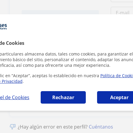
Tarifa
18
€/h
1ª clase gratis
 de Cookies
particulares almacena datos, tales como cookies, para garantizar el
ento básico del sitio, personalizar el contenido, adaptar los anunc
eficacia, así como para ofrecerte una mejor experiencia.
lic en “Aceptar”, aceptas lo establecido en nuestra
Política de Cook
Al hacer clic
e Privacidad
.
el de Cookies
Rechazar
Aceptar
¿Hay algún error en este perfil?
Cuéntanos