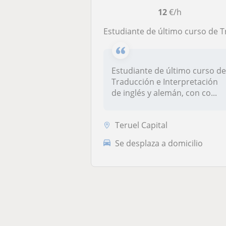
12
€/h
Estudiante de último curso de Traducción e Interpretación de inglés y alemán, con conocimientos básicos de chino mandarín y catalán ofrece clases de repaso de idi
Estudiante de último curso d
Traducción e Interpretación
de inglés y alemán, con co...
Teruel Capital
Se desplaza a domicilio