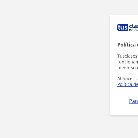
Política
Tusclases
funcionami
medir su 
Al hacer c
Política d
Pan