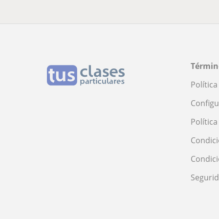
Términ
Polític
Configu
Polític
Condici
Condic
Seguri