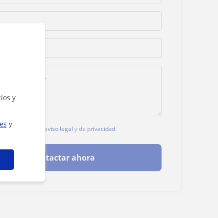
ios y
ies
y
, aceptas nuestro
aviso legal
y de
privacidad
Contactar ahora