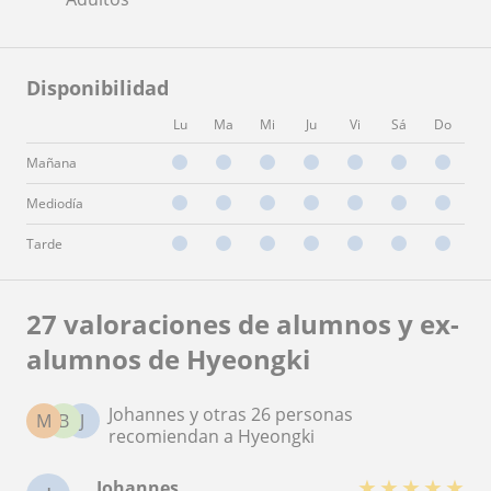
Disponibilidad
Lu
Ma
Mi
Ju
Vi
Sá
Do
Mañana
Mediodía
Tarde
27 valoraciones de alumnos y ex-
alumnos de Hyeongki
Johannes y otras 26 personas
M
B
J
recomiendan a Hyeongki
★
★
★
★
★
Johannes