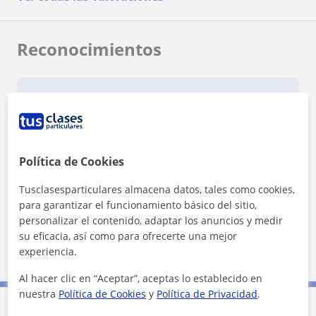
Reconocimientos
Política de Cookies
¿Quieres saber más de Ernestina Maria?
Datos verificados
Tusclasesparticulares almacena datos, tales como cookies,
★
★
★
★
★
6 valoraciones
para garantizar el funcionamiento básico del sitio,
personalizar el contenido, adaptar los anuncios y medir
Ver perfil
su eficacia, así como para ofrecerte una mejor
experiencia.
Al hacer clic en “Aceptar”, aceptas lo establecido en
nuestra
Política de Cookies
y
Política de Privacidad
.