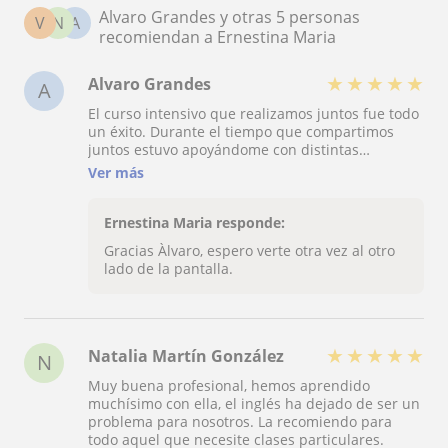
Alvaro Grandes y otras 5 personas
V
N
A
recomiendan a Ernestina Maria
★
★
★
★
★
Alvaro Grandes
A
El curso intensivo que realizamos juntos fue todo
un éxito. Durante el tiempo que compartimos
juntos estuvo apoyándome con distintas
actividades enfocando cada una de ellas a las
Ver más
necesidades que yo le había pedido mejorar.
Además, hace las clases muy dinámicas, con
temas de actualidad. Ernestina es una profesora
Ernestina Maria responde:
superflexible , que se adapta a tu nivel. Es muy
Gracias Àlvaro, espero verte otra vez al otro
paciente, su pronunciación es clara y siempre
lado de la pantalla.
está buscando nuevas formas para poder
enseñarte de la mejor manera. La recomiendo
para todos los que necesiten clases particulares.
★
★
★
★
★
Natalia Martín González
N
Muy buena profesional, hemos aprendido
muchísimo con ella, el inglés ha dejado de ser un
problema para nosotros. La recomiendo para
todo aquel que necesite clases particulares.