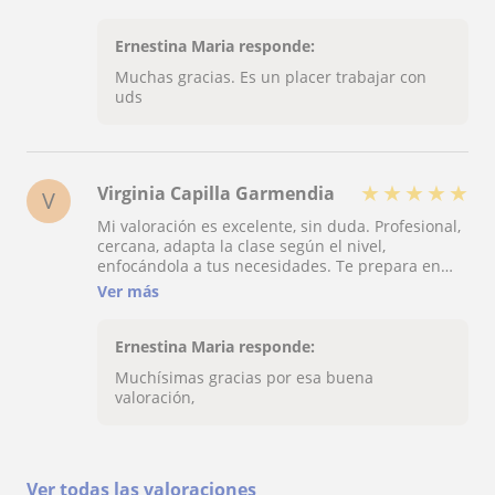
Ernestina Maria responde:
Muchas gracias. Es un placer trabajar con
uds
★
★
★
★
★
Virginia Capilla Garmendia
V
Mi valoración es excelente, sin duda. Profesional,
cercana, adapta la clase según el nivel,
enfocándola a tus necesidades. Te prepara en
profundidad si tu objetivo es sacar la titulación
Ver más
de la EOI(escuela oficial de idiomas). Para
conversación coloquial también es fantástica, con
una pronunciación clara y pausada si es
Ernestina Maria responde:
necesario. Si tuviera que aprender un nuevo
Muchísimas gracias por esa buena
idioma, no dudaría en contactar con ella de
valoración,
nuevo.
Ver todas las valoraciones