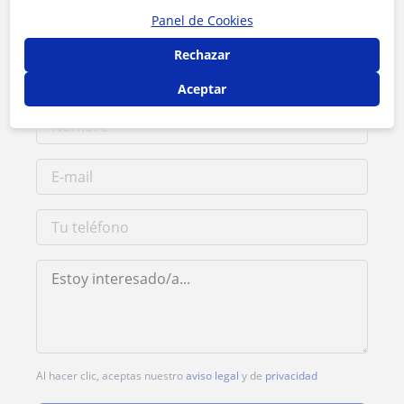
Contacta con Ernestina Maria
Panel de Cookies
Rechazar
Tarifa
18
€/h
Aceptar
Al hacer clic, aceptas nuestro
aviso legal
y de
privacidad