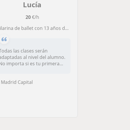
Lucía
20
€/h
e ballet con 13 años de experiencia ofrece clases particulares online para principiantes tanto niños como adultos. Me encantaría transmitir mi pasión por la danza y transmitir todo mi conocimiento y experiencia como alumna de la Royal Academy o
Todas las clases serán
adaptadas al nivel del alumno.
No importa si es tu primera
ve...
Madrid Capital