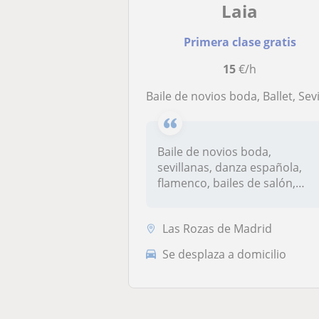
Laia
Primera clase gratis
15
€/h
Baile de novios boda, Ballet, Sevillanas, Danza Española, Flamenco, Castañuelas, Bailes de salón, Linea Da
Baile de novios boda,
sevillanas, danza española,
flamenco, bailes de salón,
linea d...
Las Rozas de Madrid
Se desplaza a domicilio