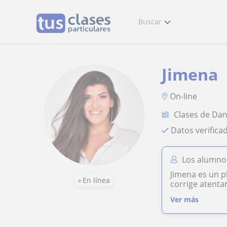
Buscar
Jimena
On-line
Clases de Da
Datos verifica
Los alumno
Jimena es un p
En línea
corrige atenta
Ver más