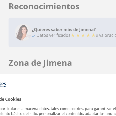
Reconocimientos
¿Quieres saber más de Jimena?
★
★
★
★
★
Datos verificados
9 valorac
Zona de Jimena
Localidades a las que se desplaza para dar clase
Madrid (Ciudad)
Villanueva del Pardillo
Pozue
Las Rozas de Madrid
 de Cookies
particulares almacena datos, tales como cookies, para garantizar el
ento básico del sitio, personalizar el contenido, adaptar los anunc