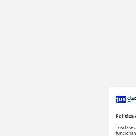
Política
Tusclases
funcionami