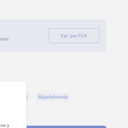
Ver perfil
iones
lo de Alarcón
Majadahonda
ios y