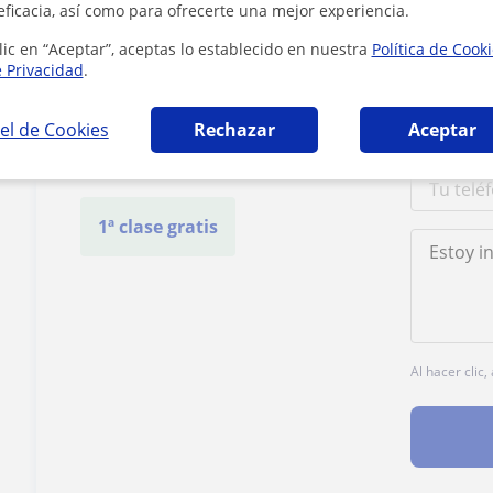
eficacia, así como para ofrecerte una mejor experiencia.
lic en “Aceptar”, aceptas lo establecido en nuestra
Política de Cook
Contacta con Jimena
e Privacidad
.
el de Cookies
Rechazar
Aceptar
Tarifa
20
€/h
1ª clase gratis
Al hacer clic