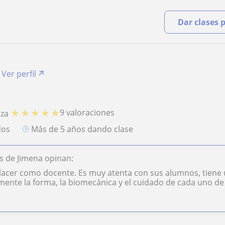
Dar clases 
Ver perfil
★
★
★
★
★
9 valoraciones
nza
dos
más de 5 años dando clase
s de Jimena opinan:
lacer como docente. Es muy atenta con sus alumnos, tiene u
mente la forma, la biomecánica y el cuidado de cada uno de e