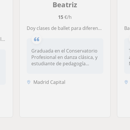
Beatriz
15
€/h
Doy clases de ballet para diferentes niveles, danza contemporánea, yoga y preparación física
Bailarina d
nce
Graduada en el Conservatorio
Profesional en danza clásica, y
estudiante de pedagogía...
Madrid Capital