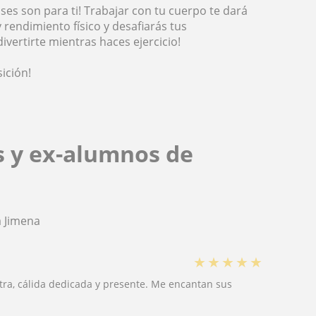
ases son para ti! Trabajar con tu cuerpo te dará
rendimiento físico y desafiarás tus
divertirte mientras haces ejercicio!
ición!
s y ex-alumnos de
 Jimena
★
★
★
★
★
tra, cálida dedicada y presente. Me encantan sus