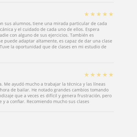
★
★
★
★
★
n sus alumnos, tiene una mirada particular de cada
ecánica y el cuidado de cada uno de ellos. Espera
adie con alguno de sus ejercicios. También es
s se puede adaptar altamente, es capaz de dar una clase
Tuve la oportunidad que de clases en mi estudio de
★
★
★
★
★
. Me ayudó mucho a trabajar la técnica y las líneas
 hora de bailar. He notado grandes cambios tomando
izaje que a veces es difícil y genera frustración, pero
rte y a confiar. Recomiendo mucho sus clases