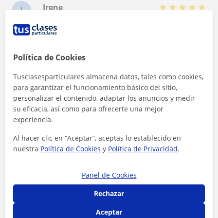
★
★
★
★
★
Irene
I
Ana es una profesora excelente! Ha tenido mucha
paciencia conmigo, me lo ha explicado todo de
una forma súper sencilla que ha hecho que
entienda perfectamente el temario!!! Recomiendo
Ver más
Política de Cookies
al 100%!
Tusclasesparticulares almacena datos, tales como cookies,
★
★
★
★
★
Yanya
Y
para garantizar el funcionamiento básico del sitio,
personalizar el contenido, adaptar los anuncios y medir
soy estudiante de ADE y necesitaba clases de
derecho mercantil porque en la uni no me
su eficacia, así como para ofrecerte una mejor
enteraba de nada. Y tuve la suerte de encontrar a
experiencia.
la profesora Ana que me ha ayudado a entender
Ver más
con claridad y mucho más fácil el temario,
Al hacer clic en “Aceptar”, aceptas lo establecido en
mediante esquemas hechos por ella y prácticas
nuestra
Política de Cookies
y
Política de Privacidad
.
como crear casos y tipo test.
★
★
★
★
★
Anama
A
Panel de Cookies
La profesora Ana Maria me esta preparando para
mayo la asignatura de Derecho de Sucesiones
Rechazar
con gran claridad y excelente dominio de la
materia. Sus explicaciones son estructuradas,
Ver más
Aceptar
precisas y muy accesibles, lo que facilita