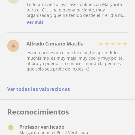
Todo un acierto las clases online con Margarita
así, la forma de preparación fue impecable y
para el C1. Una persona paciente, muy
adquirí conocimientos los cuales no había
organizada y que ha tenido desde el 1 er dia muy
adquirido antes en tan solo 4/5 clases que, sin
buen trato con mi hija. Estamos muy contentos
duda, me sirvieron para pasar la prueba. La
Ver más
con su profesionalidad.
forma de preparación es muy buena, además de
todos los recursos que te aporta para trabajar
fuera del tiempo de las clases. Sin duda estamos
★
★
★
★
★
completamente satisfechos.
Alfredo Cimiano Matilla
A
es una profesora espectacular, he aprendido
muchisimo, es muy maja, muy cool y muy polite.
ahora ya puedo ir a conocer mundo la pena es
que solo sea profe de ingles <3
Ver todas las valoraciones
Reconocimientos
Profesor verificado
Margarita tiene el Perfil Verificado