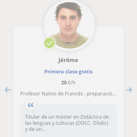
Jérôme
Primera clase gratis
20
€/h
Profesor Nativo de Francés - preparación DELF (a1/a2/b1/b2)-DALF (c1/c2) / PET (b1) - FCE (b2), F.O.S, clases de conversación
Titular de un máster en Didáctica de
las lenguas y culturas (DDLC- Dilalic)
y de un...