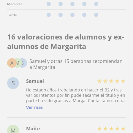
Mediodía
Tarde
16 valoraciones de alumnos y ex-
alumnos de Margarita
Samuel y otras 15 personas recomiendan
A
M
S
a Margarita
★
★
★
★
★
Samuel
S
He estado años trabajando en hacer el B2 y tras
varios intentos por fin pude sacarme el título y en
parte ha sido gracias a Marga. Contactamos con
ella con rapidez pues el examen llegaba y el
Ver más
tiempo para dar unas clases extras se agotaba.
Desde el primero momento se mostró accesible y
pudimos comenzar a dar clases en la mayor
brevedad de tiempo posible. Fueron pocas clases
★
★
★
★
★
Maite
M
por el tiempo que quedaba hasta la prueba, aun