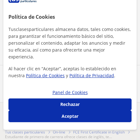
Política de Cookies
Al hacer clic, aceptas nuestro
aviso legal
y de
privacidad
Tusclasesparticulares almacena datos, tales como cookies,
para garantizar el funcionamiento básico del sitio,
personalizar el contenido, adaptar los anuncios y medir
Contactar ahora
su eficacia, así como para ofrecerte una mejor
experiencia.
Al hacer clic en “Aceptar”, aceptas lo establecido en
nuestra
Política de Cookies
y
Política de Privacidad
.
Comparte a este profesor
Panel de Cookies
Rechazar
¿Hay algún error en este perfil?
Cuéntanos
Aceptar
Tus clases particulares
On-line
FCE First Certificate in English
estudiante de primero de carrera ofrece clases de inglés, te...