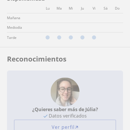
Lu
Ma
Mi
Ju
Vi
Sá
Do
Mañana
Mediodía
Tarde
Reconocimientos
¿Quieres saber más de Júlia?
Datos verificados
Ver perfil