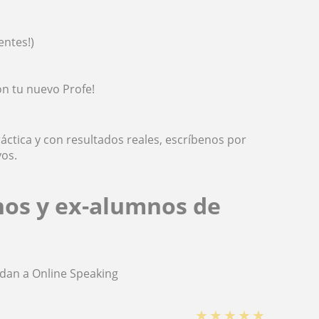
entes!)
on tu nuevo Profe!
áctica y con resultados reales, escríbenos por
vos.
nos y ex-alumnos de
dan a Online Speaking
★
★
★
★
★