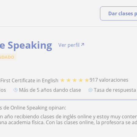
Dar clases 
e Speaking
Ver perfil
NDADO
★
★
★
★
★
917 valoraciones
First Certificate in English
dos
más de 5 años dando clase
Tasa de respuest
 de Online Speaking opinan:
n año recibiendo clases de inglés online y estoy muy conte
una academia física. Con las clases online, la profesora se ad