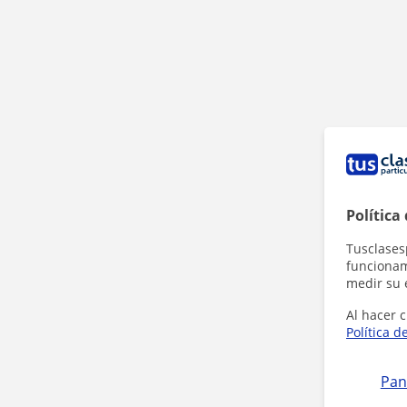
Política
Tusclases
funcionami
medir su 
Al hacer c
Política d
Pan