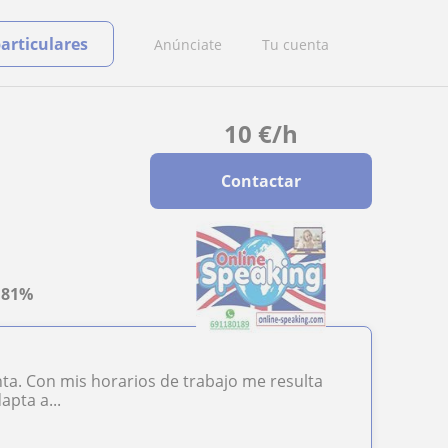
particulares
Anúnciate
Tu cuenta
10
€
/h
Contactar
a
81%
nta. Con mis horarios de trabajo me resulta
apta a...