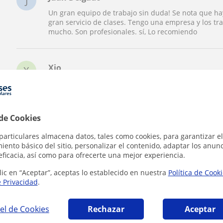
J
Un gran equipo de trabajo sin duda! Se nota que h
gran servicio de clases. Tengo una empresa y los t
mucho. Son profesionales. sí, Lo recomiendo
Xio
X
Hola a todos. Me preparé el B2 First con clases parti
de uno a uno, hacíamos simulacros de examen reales 
Te da una seguridad tremenda para el día del exa
 de Cookies
particulares almacena datos, tales como cookies, para garantizar el
Juan
J
ento básico del sitio, personalizar el contenido, adaptar los anunc
En mi caso, el inglés era una materia pendiente po
eficacia, así como para ofrecerte una mejor experiencia.
con las clases online puedo organizarme semana a s
buscaba. gracias
lic en “Aceptar”, aceptas lo establecido en nuestra
Política de Cook
e Privacidad
.
Ver todas las valoraciones
el de Cookies
Rechazar
Aceptar