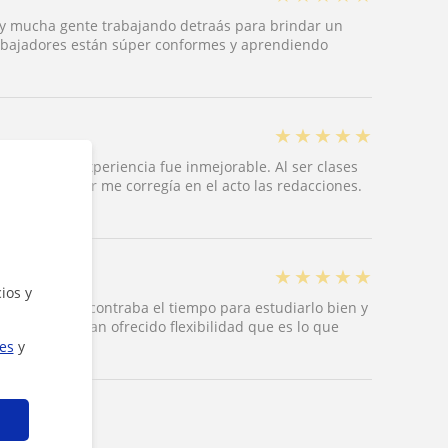
ay mucha gente trabajando detraás para brindar un
rabajadores están súper conformes y aprendiendo
★
★
★
★
★
culares y la experiencia fue inmejorable. Al ser clases
y el profesor me corregía en el acto las redacciones.
men
★
★
★
★
★
ios y
rque nunca encontraba el tiempo para estudiarlo bien y
emana, me han ofrecido flexibilidad que es lo que
ies
y