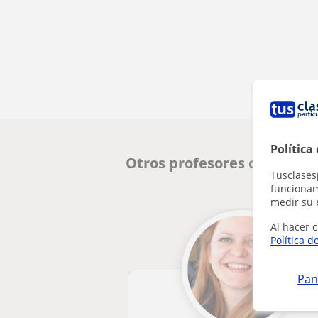
Política
Otros profesores online de
Tusclases
funcionami
medir su 
Al hacer c
Política d
Pan