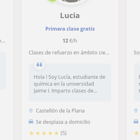
Lucia
Primera clase gratis
vo
12
€/h
Clases de refuerzo en ámbito científico ( Matemáticas, Física, Química y Biología)
soy 
Hola ! Soy Lucía, estudiante de
química en la universidad
Jaime I. Imparto clases de...
Castellón de la Plana
Se desplaza a domicilio
★
★
★
★
★
★
(5)