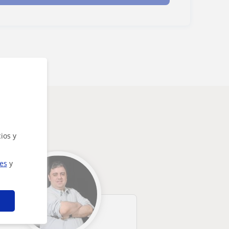
ios y
ies
y