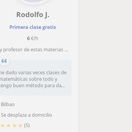
Rodolfo J.
Primera clase gratis
6
€/h
profesor de estas materias Matemáticas, fisica, quimica y ciencias de los materiales
he dado varias veces clases de
matemáticas sobre todo y
tengo buen método para dar
d...
Bilbao
Se desplaza a domicilio
★
★
★
★
(5)