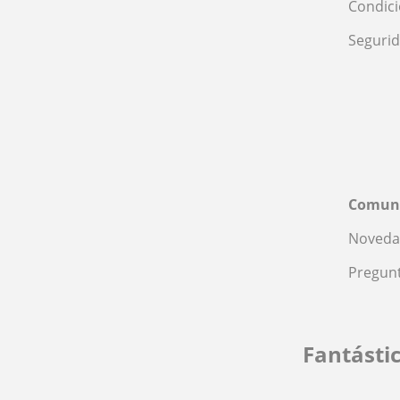
Condic
Seguri
Comun
Noveda
Pregunt
Fantásti