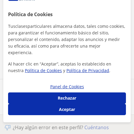
Política de Cookies
Tusclasesparticulares almacena datos, tales como cookies,
para garantizar el funcionamiento básico del sitio,
personalizar el contenido, adaptar los anuncios y medir
Al hacer clic, aceptas nuestro
aviso legal
y de
privacidad
su eficacia, así como para ofrecerte una mejor
experiencia.
Contactar ahora
Al hacer clic en “Aceptar”, aceptas lo establecido en
nuestra
Política de Cookies
y
Política de Privacidad
.
Panel de Cookies
Comparte a este profesor
Rechazar
Aceptar
¿Hay algún error en este perfil?
Cuéntanos